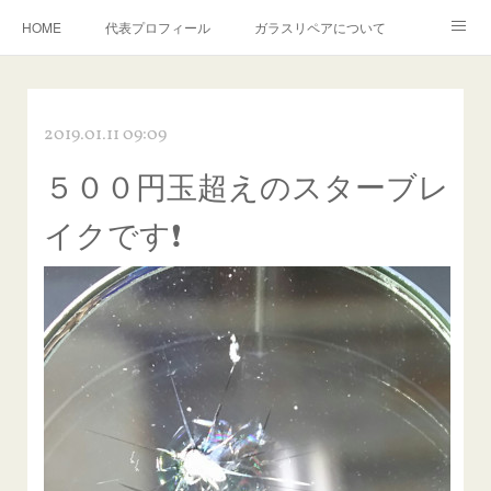
HOME
代表プロフィール
ガラスリペアについて
１年保証について
フロントガラスの損傷危険度種類
2019.01.11 09:09
飛び石施工料金について
ガラスキズ取り/研磨・磨き・鱗取り
５００円玉超えのスターブレ
当店へのアクセス
建築ガラスキズ取り・研磨・磨き
イクです❗
【プロ使用】フッ素系ガラストリートメント『アクアペル』
当店の良心的価格の理由について
欧州車モールの白サビやシミを落とす！
instagram記事
ガラスリペア施工価格
飛び石ひび割れでヒビ先が伸びた場合は？