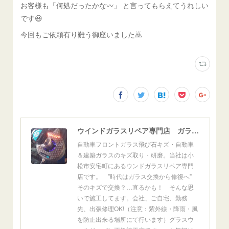
お客様も「何処だったかな〰」 と言ってもらえてうれしい
です😃
今回もご依頼有り難う御座いました🙇
ウインドガラスリペア専門店 ガラスリペア・ヨシダ グラスウェルドジャパン 正規施工店 小松市
自動車フロントガラス飛び石キズ・自動車
＆建築ガラスのキズ取り・研磨。当社は小
松市安宅町にあるウンドガラスリペア専門
店です。 ”時代はガラス交換から修復へ”
そのキズで交換？…直るかも！ そんな思
いで施工してます。会社、ご自宅、勤務
先、出張修理OK!（注意：紫外線・降雨・風
を防止出来る場所にて行います）グラスウ