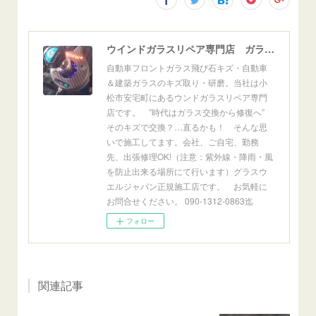
ウインドガラスリペア専門店 ガラスリペア・ヨシダ グラスウェルドジャパン 正規施工店 小松市
自動車フロントガラス飛び石キズ・自動車
＆建築ガラスのキズ取り・研磨。当社は小
松市安宅町にあるウンドガラスリペア専門
店です。 ”時代はガラス交換から修復へ”
そのキズで交換？…直るかも！ そんな思
いで施工してます。会社、ご自宅、勤務
先、出張修理OK!（注意：紫外線・降雨・風
を防止出来る場所にて行います）グラスウ
エルジャパン正規施工店です。 お気軽に
お問合せください。 090-1312-0863迄
フォロー
関連記事