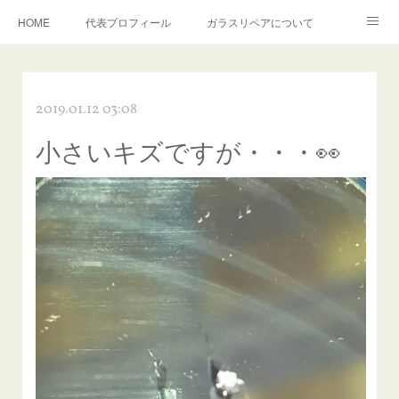
HOME
代表プロフィール
ガラスリペアについて
１年保証について
フロントガラスの損傷危険度種類
2019.01.12 03:08
飛び石施工料金について
ガラスキズ取り/研磨・磨き・鱗取り
小さいキズですが・・・👀
当店へのアクセス
建築ガラスキズ取り・研磨・磨き
【プロ使用】フッ素系ガラストリートメント『アクアペル』
当店の良心的価格の理由について
欧州車モールの白サビやシミを落とす！
instagram記事
ガラスリペア施工価格
飛び石ひび割れでヒビ先が伸びた場合は？