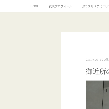
HOME
代表プロフィール
ガラスリペアについ
当店へのアクセス
建築ガラスキズ取り・研磨・磨き
inst
2019.01.13 08
御近所