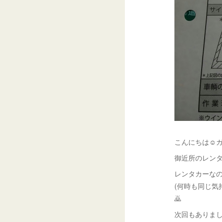
こんにちは☺ガ
御近所のレンタ
レンタカーな
(何時も同じ気
🙇
次回もありまし