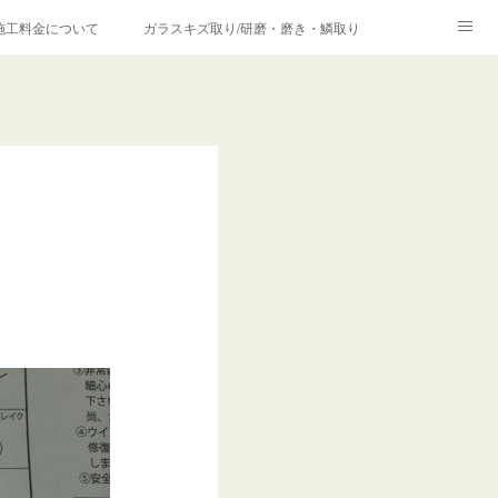
施工料金について
ガラスキズ取り/研磨・磨き・鱗取り
価格の理由について
欧州車モールの白サビやシミを落とす！
合は？