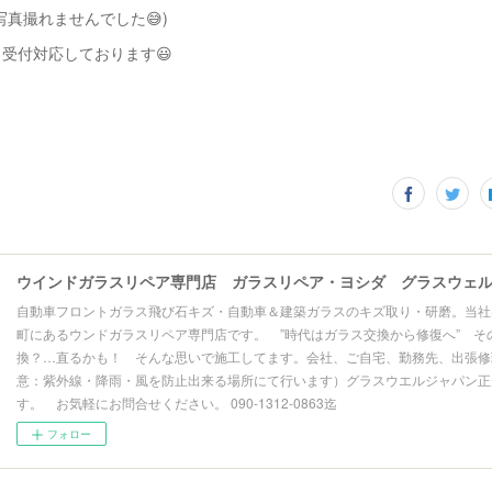
写真撮れませんでした😅)
受付対応しております😃
自動車フロントガラス飛び石キズ・自動車＆建築ガラスのキズ取り・研磨。当社
町にあるウンドガラスリペア専門店です。 ”時代はガラス交換から修復へ” そ
換？…直るかも！ そんな思いで施工してます。会社、ご自宅、勤務先、出張修理
意：紫外線・降雨・風を防止出来る場所にて行います）グラスウエルジャパン正
す。 お気軽にお問合せください。 090-1312-0863迄
フォロー