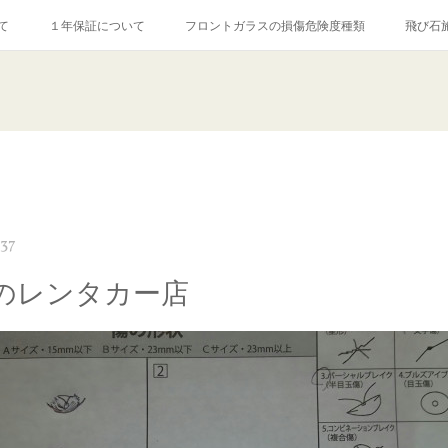
て
１年保証について
フロントガラスの損傷危険度種類
飛び石
【プロ使用】フッ素系ガラストリートメント『アクアペル』
当店の良心的
agram記事
ガラスリペア施工価格
飛び石ひび割れでヒビ先が伸びた場
:37
のレンタカー店