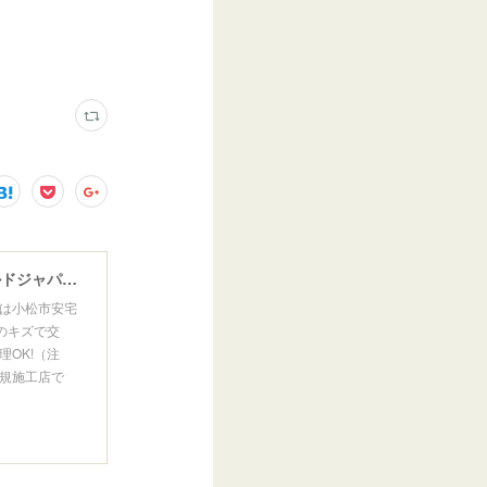
ウインドガラスリペア専門店 ガラスリペア・ヨシダ グラスウェルドジャパン 正規施工店 小松市
は小松市安宅
のキズで交
OK!（注
規施工店で