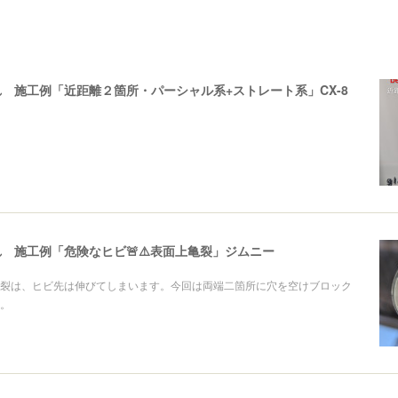
 施工例「近距離２箇所・パーシャル系+ストレート系」CX-8
 施工例「危険なヒビ🚨⚠️表面上亀裂」ジムニー
裂は、ヒビ先は伸びてしまいます。今回は両端二箇所に穴を空けブロック
。