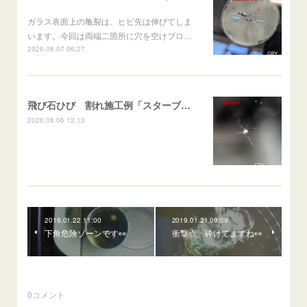
ガラス表面上の亀裂は、ヒビ先は伸びてしま
います。今回は両端二箇所に穴を空けブロ…
2026.08.07 06:27
飛び石ひび 割れ施工例「スターブレイク系」 フリード
2026.08.06 12:13
2019.01.22 11:00
2019.01.21 09:09
下角危険ゾーンです👀
衝撃点、砕けてますね👀
0
コメント