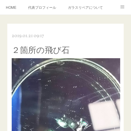
HOME
代表プロフィール
ガラスリペアについて
１年保証について
フロントガラスの損傷危険度種類
2019.01.21 09:17
飛び石施工料金について
ガラスキズ取り/研磨・磨き・鱗取り
２箇所の飛び石
当店へのアクセス
建築ガラスキズ取り・研磨・磨き
【プロ使用】フッ素系ガラストリートメント『アクアペル』
当店の良心的価格の理由について
欧州車モールの白サビやシミを落とす！
instagram記事
ガラスリペア施工価格
飛び石ひび割れでヒビ先が伸びた場合は？