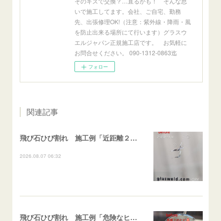
そのキズで交換？…直るかも！ そんな思
いで施工してます。会社、ご自宅、勤務
先、出張修理OK!（注意：紫外線・降雨・風
を防止出来る場所にて行います）グラスウ
エルジャパン正規施工店です。 お気軽に
お問合せください。 090-1312-0863迄
フォロー
関連記事
飛び石ひび割れ 施工例「近距離２箇所・パーシャル系+ストレート系」CX-8
2026.08.07 06:32
飛び石ひび割れ 施工例「危険なヒビ🚨⚠️表面上亀裂」ジムニー