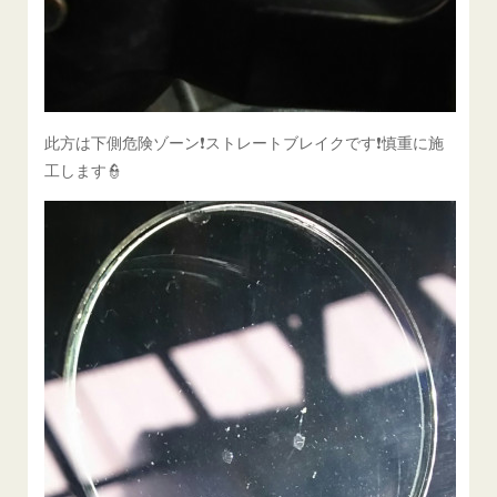
此方は下側危険ゾーン❗ストレートブレイクです❗慎重に施
工します👮