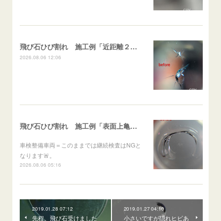
飛び石ひび割れ 施工例「近距離２箇所・パーシャル系+スターブレイク系」ハイエース
2026.08.06 12:06
飛び石ひび割れ 施工例「表面上亀裂・ダメージクラック」ステラ
車検整備車両＝このままでは継続検査はNGと
なります🚨。
2026.08.06 05:16
2019.01.28 07:12
2019.01.27 04:10
先程、飛び石受けました
小さいですが隠れヒビあ