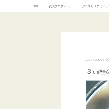
HOME
代表プロフィール
ガラスリペアについ
当店へのアクセス
建築ガラスキズ取り・研磨・磨き
inst
2019.02.08 0
３㎝程