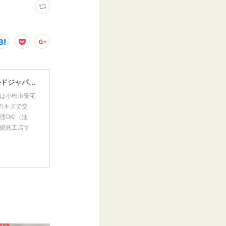
ウインドガラスリペア専門店 ガラスリペア・ヨシダ グラスウェルドジャパン 正規施工店 小松市
は小松市安宅
のキズで交
OK!（注
規施工店で