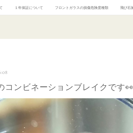
て
１年保証について
フロントガラスの損傷危険度種類
飛び石
【プロ使用】フッ素系ガラストリートメント『アクアペル』
当店の良心的
agram記事
ガラスリペア施工価格
飛び石ひび割れでヒビ先が伸びた場
6:08
のコンビネーションブレイクです