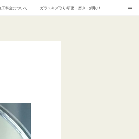
施工料金について
ガラスキズ取り/研磨・磨き・鱗取り
価格の理由について
欧州車モールの白サビやシミを落とす！
合は？
