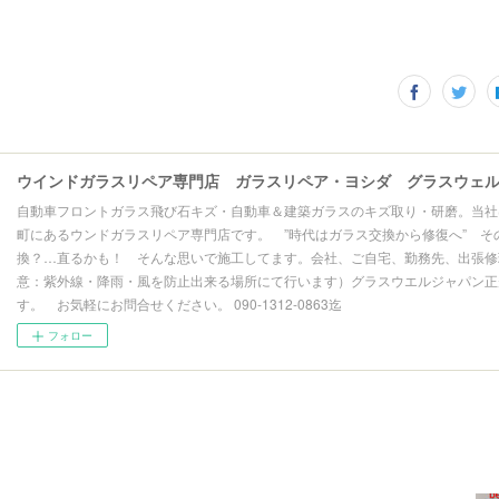
自動車フロントガラス飛び石キズ・自動車＆建築ガラスのキズ取り・研磨。当社
町にあるウンドガラスリペア専門店です。 ”時代はガラス交換から修復へ” そ
換？…直るかも！ そんな思いで施工してます。会社、ご自宅、勤務先、出張修理
意：紫外線・降雨・風を防止出来る場所にて行います）グラスウエルジャパン正
す。 お気軽にお問合せください。 090-1312-0863迄
フォロー