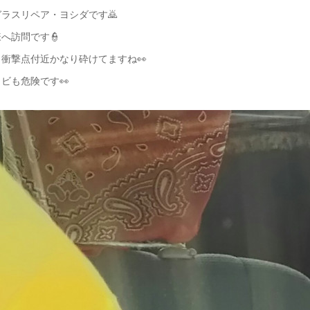
ラスリペア・ヨシダです🙇
へ訪問です👮
衝撃点付近かなり砕けてますね👀
ビも危険です👀