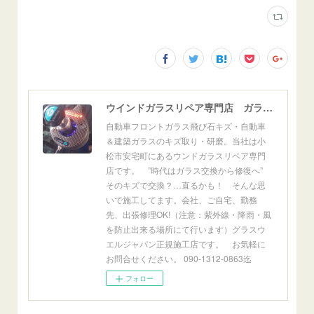
ウインドガラスリペア専門店 ガラスリペア・ヨシダ グラスウェルドジャパン 正規施工店 小松市
自動車フロントガラス飛び石キズ・自動車
＆建築ガラスのキズ取り・研磨。当社は小
松市安宅町にあるウンドガラスリペア専門
店です。 ”時代はガラス交換から修復へ”
そのキズで交換？…直るかも！ そんな思
いで施工してます。会社、ご自宅、勤務
先、出張修理OK!（注意：紫外線・降雨・風
を防止出来る場所にて行います）グラスウ
エルジャパン正規施工店です。 お気軽に
お問合せください。 090-1312-0863迄
フォロー