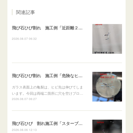
関連記事
飛び石ひび割れ 施工例「近距離２箇所・パーシャル系+ストレート系」CX-8
2026.08.07 06:32
飛び石ひび割れ 施工例「危険なヒビ🚨⚠️表面上亀裂」ジムニー
ガラス表面上の亀裂は、ヒビ先は伸びてしま
います。今回は両端二箇所に穴を空けブロ…
2026.08.07 06:27
飛び石ひび 割れ施工例「スターブレイク系」 フリード
2026.08.06 12:13