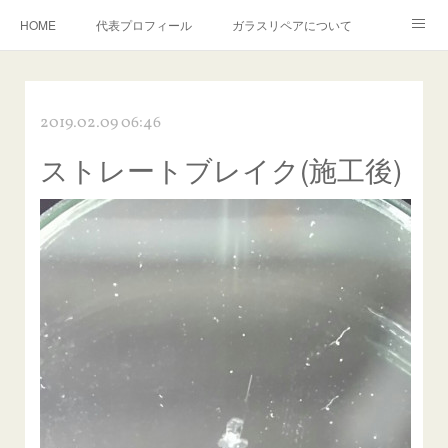
HOME
代表プロフィール
ガラスリペアについて
１年保証について
フロントガラスの損傷危険度種類
2019.02.09 06:46
飛び石施工料金について
ガラスキズ取り/研磨・磨き・鱗取り
ストレートブレイク(施工後)
当店へのアクセス
建築ガラスキズ取り・研磨・磨き
【プロ使用】フッ素系ガラストリートメント『アクアペル』
当店の良心的価格の理由について
欧州車モールの白サビやシミを落とす！
instagram記事
ガラスリペア施工価格
飛び石ひび割れでヒビ先が伸びた場合は？