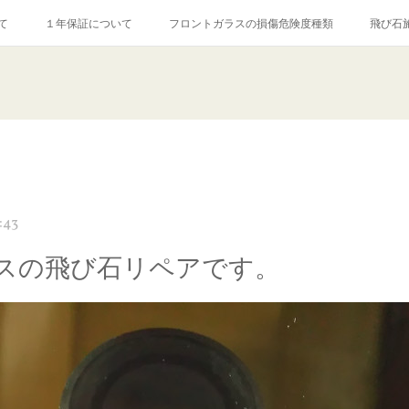
て
１年保証について
フロントガラスの損傷危険度種類
飛び石
【プロ使用】フッ素系ガラストリートメント『アクアペル』
当店の良心的
agram記事
ガラスリペア施工価格
飛び石ひび割れでヒビ先が伸びた場
:43
スの飛び石リペアです。