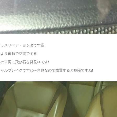
ラスリペア・ヨシダです🙇
より依頼で訪問です👮
の車両に飛び石を発見👀です❗
ャルブレイクですね👀角側なので放置すると危険ですね❗