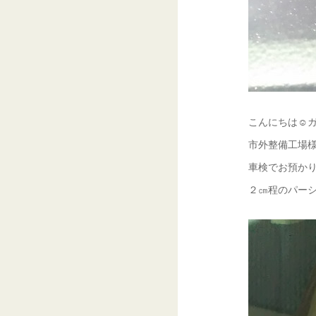
こんにちは☺ガ
市外整備工場様
車検でお預かり
２㎝程のパーシ