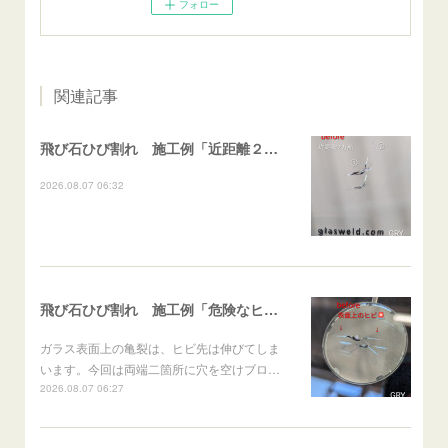
フォロー
関連記事
飛び石ひび割れ 施工例「近距離２箇所・パーシャル系+ストレート系」CX-8
2026.08.07 06:32
飛び石ひび割れ 施工例「危険なヒビ🚨⚠️表面上亀裂」ジムニー
ガラス表面上の亀裂は、ヒビ先は伸びてしま
います。今回は両端二箇所に穴を空けブロ…
2026.08.07 06:27