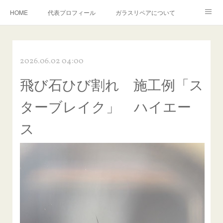
HOME
代表プロフィール
ガラスリペアについて
１年保証について
フロントガラスの損傷危険度種類
2026.06.02 04:00
飛び石施工料金について
ガラスキズ取り/研磨・磨き・鱗取り
飛び石ひび割れ 施工例「ス
当店へのアクセス
建築ガラスキズ取り・研磨・磨き
ターブレイク」 ハイエー
【プロ使用】フッ素系ガラストリートメント『アクアペル』
当店の良心的価格の理由について
ス
欧州車モールの白サビやシミを落とす！
instagram記事
ガラスリペア施工価格
飛び石ひび割れでヒビ先が伸びた場合は？