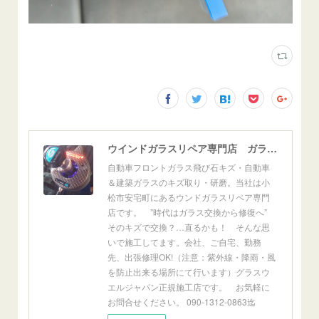
ウインドガラスリペア専門店 ガラスリペア・ヨシダ グラスウェルドジャパン 正規施工店 小松市
自動車フロントガラス飛び石キズ・自動車
＆建築ガラスのキズ取り・研磨。当社は小
松市安宅町にあるウンドガラスリペア専門
店です。 ”時代はガラス交換から修復へ”
そのキズで交換？…直るかも！ そんな思
いで施工してます。会社、ご自宅、勤務
先、出張修理OK!（注意：紫外線・降雨・風
を防止出来る場所にて行います）グラスウ
エルジャパン正規施工店です。 お気軽に
お問合せください。 090-1312-0863迄