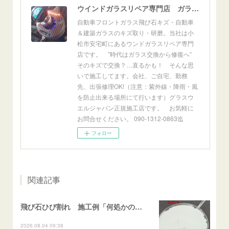
ウインドガラスリペア専門店 ガラスリペア・ヨシダ グラスウェルドジャパン 正規施工店 小松市
自動車フロントガラス飛び石キズ・自動車
＆建築ガラスのキズ取り・研磨。当社は小
松市安宅町にあるウンドガラスリペア専門
店です。 ”時代はガラス交換から修復へ”
そのキズで交換？…直るかも！ そんな思
いで施工してます。会社、ご自宅、勤務
先、出張修理OK!（注意：紫外線・降雨・風
を防止出来る場所にて行います）グラスウ
エルジャパン正規施工店です。 お気軽に
お問合せください。 090-1312-0863迄
フォロー
関連記事
飛び石ひび割れ 施工例「何処かの施工歴再修復（ヒビ伸び先）及び小さなひび割れ」スイフト
2026.08.04 09:38