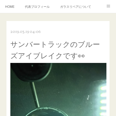
HOME
代表プロフィール
ガラスリペアについて
１年保証について
フロントガラスの損傷危険度種類
2019.03.19 04:06
飛び石施工料金について
ガラスキズ取り/研磨・磨き・鱗取り
サンバートラックのブルー
当店へのアクセス
建築ガラスキズ取り・研磨・磨き
ズアイブレイクです👀
【プロ使用】フッ素系ガラストリートメント『アクアペル』
当店の良心的価格の理由について
欧州車モールの白サビやシミを落とす！
instagram記事
ガラスリペア施工価格
飛び石ひび割れでヒビ先が伸びた場合は？