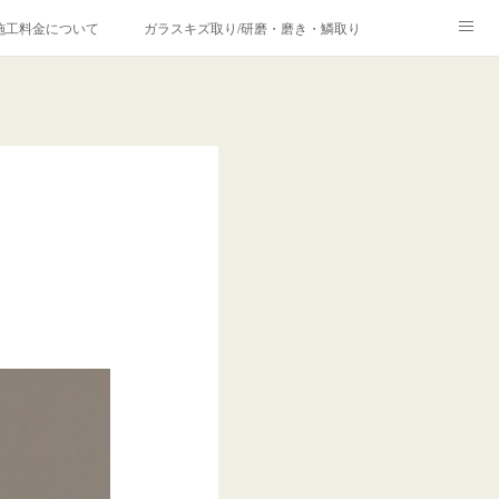
施工料金について
ガラスキズ取り/研磨・磨き・鱗取り
価格の理由について
欧州車モールの白サビやシミを落とす！
合は？