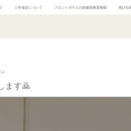
て
１年保証について
フロントガラスの損傷危険度種類
飛び石
【プロ使用】フッ素系ガラストリートメント『アクアペル』
当店の良心的
agram記事
ガラスリペア施工価格
飛び石ひび割れでヒビ先が伸びた場
:34
します🙇