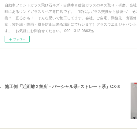
自動車フロントガラス飛び石キズ・自動車＆建築ガラスのキズ取り・研磨。当社
町にあるウンドガラスリペア専門店です。 ”時代はガラス交換から修復へ” そ
換？…直るかも！ そんな思いで施工してます。会社、ご自宅、勤務先、出張修理
意：紫外線・降雨・風を防止出来る場所にて行います）グラスウエルジャパン正
す。 お気軽にお問合せください。 090-1312-0863迄
フォロー
 施工例「近距離２箇所・パーシャル系+ストレート系」CX-8