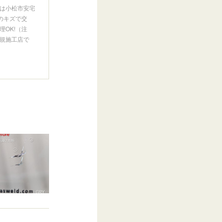
は小松市安宅
のキズで交
OK!（注
規施工店で