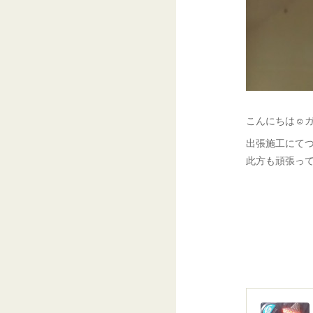
こんにちは☺ガ
出張施工にてつ
此方も頑張って