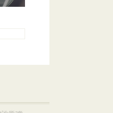
g/js?id=AW-7986