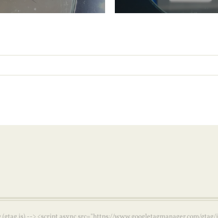
g (gtag.js) --> <script async src="https://www.googletagmanager.com/gta