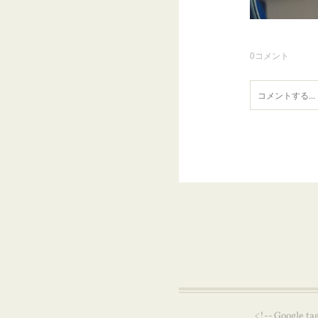
0
コメント
<!-- Google ta