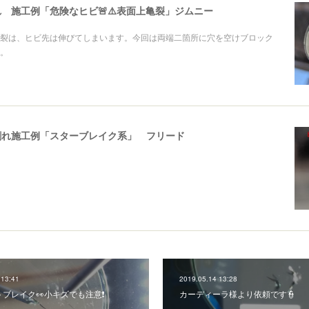
 施工例「危険なヒビ🚨⚠️表面上亀裂」ジムニー
裂は、ヒビ先は伸びてしまいます。今回は両端二箇所に穴を空けブロック
。
割れ施工例「スターブレイク系」 フリード
 13:41
2019.05.14 13:28
ブレイク👀小キズでも注意❗
カーディーラ様より依頼です👮