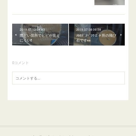
2019.07.13 04:43
2019.07.08 09:58
際どい箇所でヒビが見え
ﾒﾙｾﾃﾞｽﾍﾞﾝﾂ２ヶ所の飛び
にくい❗
石です👀
0
コメント