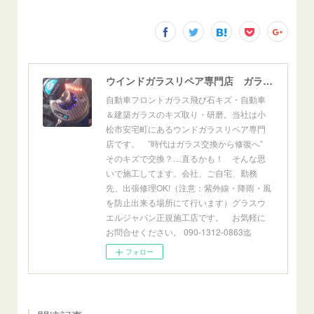
ウインドガラスリペア専門店 ガラスリペア・ヨシダ グラスウェルドジャパン 正規施工店 小松市
自動車フロントガラス飛び石キズ・自動車
＆建築ガラスのキズ取り・研磨。当社は小
松市安宅町にあるウンドガラスリペア専門
店です。 ”時代はガラス交換から修復へ”
そのキズで交換？…直るかも！ そんな思
いで施工してます。会社、ご自宅、勤務
先、出張修理OK!（注意：紫外線・降雨・風
を防止出来る場所にて行います）グラスウ
エルジャパン正規施工店です。 お気軽に
お問合せください。 090-1312-0863迄
フォロー