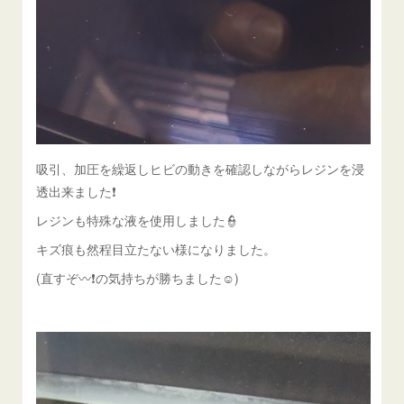
吸引、加圧を繰返しヒビの動きを確認しながらレジンを浸
透出来ました❗
レジンも特殊な液を使用しました👮
キズ痕も然程目立たない様になりました。
(直すぞ〰❗の気持ちが勝ちました☺)