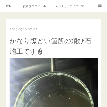
HOME
代表プロフィール
ガラスリペアについて
１年保証について
フロントガラスの損傷危険度種類
2019.07.10 07:07
飛び石施工料金について
ガラスキズ取り/研磨・磨き・鱗取り
かなり際どい箇所の飛び石
当店へのアクセス
建築ガラスキズ取り・研磨・磨き
施工です👮
【プロ使用】フッ素系ガラストリートメント『アクアペル』
当店の良心的価格の理由について
欧州車モールの白サビやシミを落とす！
instagram記事
ガラスリペア施工価格
飛び石ひび割れでヒビ先が伸びた場合は？