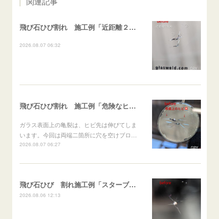
関連記事
飛び石ひび割れ 施工例「近距離２箇所・パーシャル系+ストレート系」CX-8
2026.08.07 06:32
飛び石ひび割れ 施工例「危険なヒビ🚨⚠️表面上亀裂」ジムニー
ガラス表面上の亀裂は、ヒビ先は伸びてしま
います。今回は両端二箇所に穴を空けブロ…
2026.08.07 06:27
飛び石ひび 割れ施工例「スターブレイク系」 フリード
2026.08.06 12:13