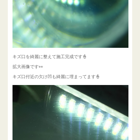
キズ口を綺麗に整えて施工完成です👮
拡大画像です👀
キズ口付近の欠け凹も綺麗に埋まってます👮