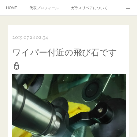
HOME
代表プロフィール
ガラスリペアについて
１年保証について
フロントガラスの損傷危険度種類
2019.07.28 02:34
飛び石施工料金について
ガラスキズ取り/研磨・磨き・鱗取り
ワイパー付近の飛び石です
当店へのアクセス
建築ガラスキズ取り・研磨・磨き
👮
【プロ使用】フッ素系ガラストリートメント『アクアペル』
当店の良心的価格の理由について
欧州車モールの白サビやシミを落とす！
instagram記事
ガラスリペア施工価格
飛び石ひび割れでヒビ先が伸びた場合は？