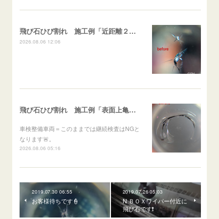
飛び石ひび割れ 施工例「近距離２箇所・パーシャル系+スターブレイク系」ハイエース
2026.08.06 12:06
飛び石ひび割れ 施工例「表面上亀裂・ダメージクラック」ステラ
車検整備車両＝このままでは継続検査はNGと
なります🚨。
2026.08.06 05:16
2019.07.30 06:55
2019.07.26 05:03
お客様待ちです👮
N ＢＯＸワイパー付近に
飛び石です❗