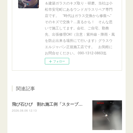
＆建築ガラスのキズ取り・研磨。当社は小
松市安宅町にあるウンドガラスリペア専門
店です。 ”時代はガラス交換から修復へ”
そのキズで交換？…直るかも！ そんな思
いで施工してます。会社、ご自宅、勤務
先、出張修理OK!（注意：紫外線・降雨・風
を防止出来る場所にて行います）グラスウ
エルジャパン正規施工店です。 お気軽に
お問合せください。 090-1312-0863迄
フォロー
関連記事
飛び石ひび 割れ施工例「スターブレイク系」 フリード
2026.08.06 12:13