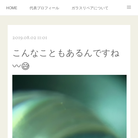
HOME
代表プロフィール
ガラスリペアについて
１年保証について
フロントガラスの損傷危険度種類
2019.08.02 11:01
飛び石施工料金について
ガラスキズ取り/研磨・磨き・鱗取り
こんなこともあるんですね
当店へのアクセス
建築ガラスキズ取り・研磨・磨き
〰😅
【プロ使用】フッ素系ガラストリートメント『アクアペル』
当店の良心的価格の理由について
欧州車モールの白サビやシミを落とす！
instagram記事
ガラスリペア施工価格
飛び石ひび割れでヒビ先が伸びた場合は？