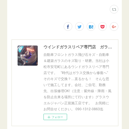
ウインドガラスリペア専門店 ガラスリペア・ヨシダ グラスウェルドジャパン 正規施工店 小松市
自動車フロントガラス飛び石キズ・自動車
＆建築ガラスのキズ取り・研磨。当社は小
松市安宅町にあるウンドガラスリペア専門
店です。 ”時代はガラス交換から修復へ”
そのキズで交換？…直るかも！ そんな思
いで施工してます。会社、ご自宅、勤務
先、出張修理OK!（注意：紫外線・降雨・風
を防止出来る場所にて行います）グラスウ
エルジャパン正規施工店です。 お気軽に
お問合せください。 090-1312-0863迄
フォロー