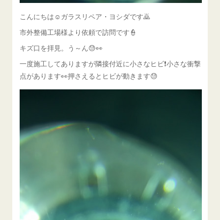
こんにちは☺ガラスリペア・ヨシダです🙇
市外整備工場様より依頼で訪問です👮
キズ口を拝見。う～ん😓👀
一度施工してありますが隣接付近に小さなヒビ❗小さな衝撃
点があります👀押さえるとヒビが動きます😓