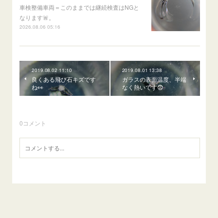
車検整備車両＝このままでは継続検査はNGと
なります🚨。
2026.08.06 05:16
2019.08.02 11:10
2019.08.01 13:38
良くある飛び石キズです
ガラスの表面温度、半端
ね👀
なく熱いです😨
0
コメント