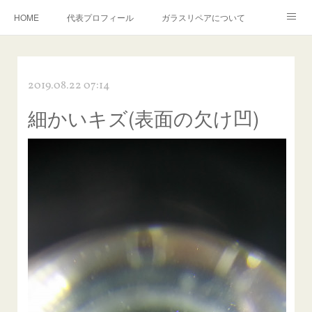
HOME
代表プロフィール
ガラスリペアについて
１年保証について
フロントガラスの損傷危険度種類
2019.08.22 07:14
飛び石施工料金について
ガラスキズ取り/研磨・磨き・鱗取り
細かいキズ(表面の欠け凹)
当店へのアクセス
建築ガラスキズ取り・研磨・磨き
【プロ使用】フッ素系ガラストリートメント『アクアペル』
当店の良心的価格の理由について
欧州車モールの白サビやシミを落とす！
instagram記事
ガラスリペア施工価格
飛び石ひび割れでヒビ先が伸びた場合は？