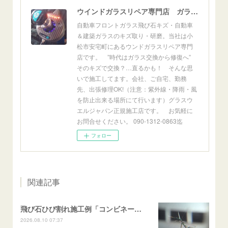
ウインドガラスリペア専門店 ガラスリペア・ヨシダ グラスウェルドジャパン 正規施工店 小松市
自動車フロントガラス飛び石キズ・自動車
＆建築ガラスのキズ取り・研磨。当社は小
松市安宅町にあるウンドガラスリペア専門
店です。 ”時代はガラス交換から修復へ”
そのキズで交換？…直るかも！ そんな思
いで施工してます。会社、ご自宅、勤務
先、出張修理OK!（注意：紫外線・降雨・風
を防止出来る場所にて行います）グラスウ
エルジャパン正規施工店です。 お気軽に
お問合せください。 090-1312-0863迄
フォロー
関連記事
飛び石ひび割れ施工例「コンビネーション系・近接２箇所/キケンゾーン範囲」N BOX
2026.08.10 07:37