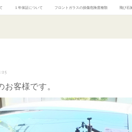
て
１年保証について
フロントガラスの損傷危険度種類
飛び石
【プロ使用】フッ素系ガラストリートメント『アクアペル』
当店の良心的
agram記事
ガラスリペア施工価格
飛び石ひび割れでヒビ先が伸びた場
5:25
のお客様です。