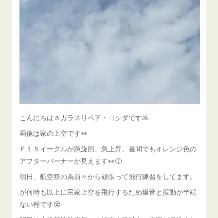
こんにちは☺ガラスリペア・ヨシダです🙇
画像は家の上空です👀
Ｆ１５イーグルが急旋回、急上昇、昼間でもオレンジ色の
アフターバーナーが見えます👀😵
明日、航空祭の為前々から頑張って飛行練習をしてます。
が何時も以上に民家上空を飛行するため爆音と振動が半端
ない程です😵