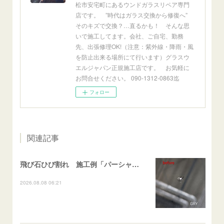
松市安宅町にあるウンドガラスリペア専門
店です。 ”時代はガラス交換から修復へ”
そのキズで交換？…直るかも！ そんな思
いで施工してます。会社、ご自宅、勤務
先、出張修理OK!（注意：紫外線・降雨・風
を防止出来る場所にて行います）グラスウ
エルジャパン正規施工店です。 お気軽に
お問合せください。 090-1312-0863迄
フォロー
関連記事
飛び石ひび割れ 施工例「パーシャル系・衝撃点範囲ハマカケ」エスティマ
2026.08.08 06:21