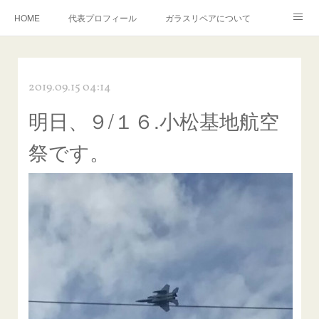
HOME
代表プロフィール
ガラスリペアについて
１年保証について
フロントガラスの損傷危険度種類
2019.09.15 04:14
飛び石施工料金について
ガラスキズ取り/研磨・磨き・鱗取り
明日、９/１６.小松基地航空
当店へのアクセス
建築ガラスキズ取り・研磨・磨き
祭です。
【プロ使用】フッ素系ガラストリートメント『アクアペル』
当店の良心的価格の理由について
欧州車モールの白サビやシミを落とす！
instagram記事
ガラスリペア施工価格
飛び石ひび割れでヒビ先が伸びた場合は？