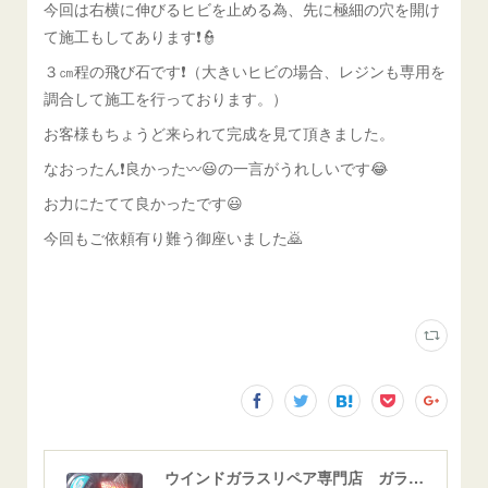
今回は右横に伸びるヒビを止める為、先に極細の穴を開け
て施工もしてあります❗👮
３㎝程の飛び石です❗（大きいヒビの場合、レジンも専用を
調合して施工を行っております。）
お客様もちょうど来られて完成を見て頂きました。
なおったん❗良かった〰😃の一言がうれしいです😂
お力にたてて良かったです😃
今回もご依頼有り難う御座いました🙇
ウインドガラスリペア専門店 ガラスリペア・ヨシダ グラスウェルドジャパン 正規施工店 小松市