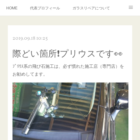
HOME
代表プロフィール
ガラスリペアについて
１年保証について
フロントガラスの損傷危険度種類
2019.09.18 10:25
飛び石施工料金について
ガラスキズ取り/研磨・磨き・鱗取り
際どい箇所❗プリウスです👀
当店へのアクセス
建築ガラスキズ取り・研磨・磨き
ﾌﾟﾘｳｽ系の飛び石施工は、必ず慣れた施工店（専門店）を
【プロ使用】フッ素系ガラストリートメント『アクアペル』
当店の良心的価格の理由について
お勧めしてます。
欧州車モールの白サビやシミを落とす！
instagram記事
ガラスリペア施工価格
飛び石ひび割れでヒビ先が伸びた場合は？