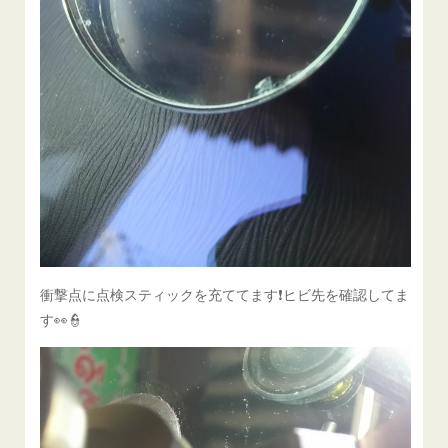
衝撃点に点検スティックを充ててます❗ヒビ先を確認してま
す👀👮