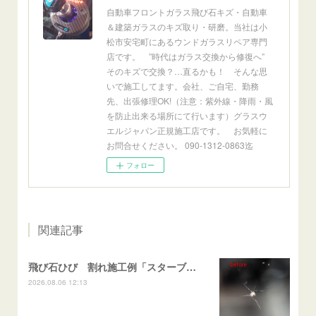
自動車フロントガラス飛び石キズ・自動車
＆建築ガラスのキズ取り・研磨。当社は小
松市安宅町にあるウンドガラスリペア専門
店です。 ”時代はガラス交換から修復へ”
そのキズで交換？…直るかも！ そんな思
いで施工してます。会社、ご自宅、勤務
先、出張修理OK!（注意：紫外線・降雨・風
を防止出来る場所にて行います）グラスウ
エルジャパン正規施工店です。 お気軽に
お問合せください。 090-1312-0863迄
フォロー
関連記事
飛び石ひび 割れ施工例「スターブレイク系」 フリード
2026.08.06 12:13