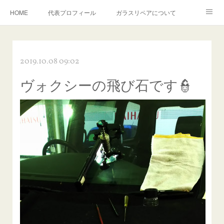
HOME
代表プロフィール
ガラスリペアについて
１年保証について
フロントガラスの損傷危険度種類
2019.10.08 09:02
飛び石施工料金について
ガラスキズ取り/研磨・磨き・鱗取り
ヴォクシーの飛び石です👮
当店へのアクセス
建築ガラスキズ取り・研磨・磨き
【プロ使用】フッ素系ガラストリートメント『アクアペル』
当店の良心的価格の理由について
欧州車モールの白サビやシミを落とす！
instagram記事
ガラスリペア施工価格
飛び石ひび割れでヒビ先が伸びた場合は？