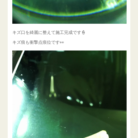
キズ口を綺麗に整えて施工完成です👮
キズ痕も衝撃点痕位です👀