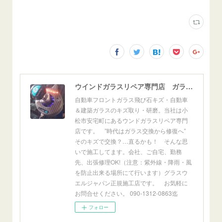
ウインドガラスリペア専門店 ガラスリペア・ヨシダ グラスウェルドジャパン 正規施工店 小松市
自動車フロントガラス飛び石キズ・自動車
＆建築ガラスのキズ取り・研磨。当社は小
松市安宅町にあるウンドガラスリペア専門
店です。 ”時代はガラス交換から修復へ”
そのキズで交換？…直るかも！ そんな思
いで施工してます。会社、ご自宅、勤務
先、出張修理OK!（注意：紫外線・降雨・風
を防止出来る場所にて行います）グラスウ
エルジャパン正規施工店です。 お気軽に
お問合せください。 090-1312-0863迄
フォロー