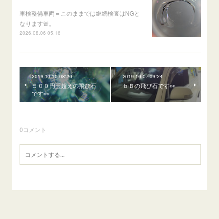
車検整備車両＝このままでは継続検査はNGと
なります🚨。
2026.08.06 05:16
2019.10.10 08:20
2019.10.07 09:24
５００円玉超えの飛び石
ｂＢの飛び石です👀
です👀
0
コメント