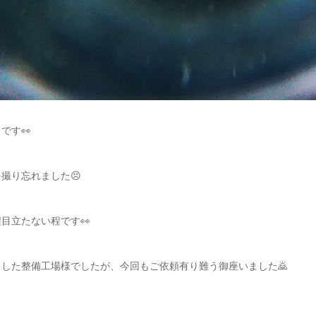
です👀
撮り忘れました😣
目立たない程です👀
した整備工場様でしたが、今回もご依頼有り難う御座いました🙇