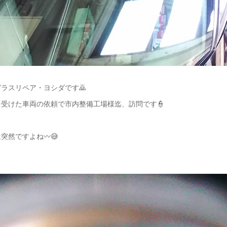
ラスリペア・ヨシダです🙇
受けた車両の依頼で市内整備工場様迄、訪問です👮
突然ですよね〰😅