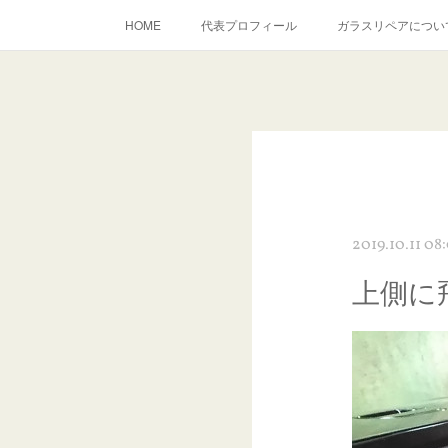
HOME
代表プロフィール
ガラスリペアについ
当店へのアクセス
建築ガラスキズ取り・研磨・磨き
inst
2019.10.11 08
上側に