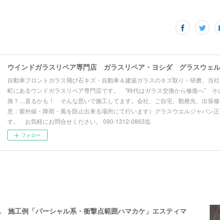
自動車フロントガラス飛び石キズ・自動車＆建築ガラスのキズ取り・研磨。当社
町にあるウンドガラスリペア専門店です。 ”時代はガラス交換から修復へ” そ
換？…直るかも！ そんな思いで施工してます。会社、ご自宅、勤務先、出張修理
意：紫外線・降雨・風を防止出来る場所にて行います）グラスウエルジャパン正
す。 お気軽にお問合せください。 090-1312-0863迄
フォロー
れ 施工例「パーシャル系・衝撃点範囲ハマカケ」エスティマ