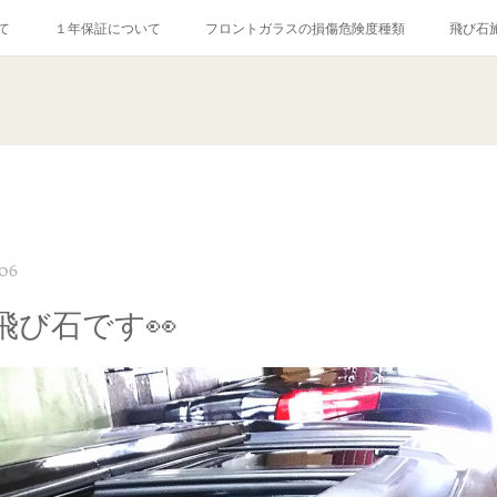
て
１年保証について
フロントガラスの損傷危険度種類
飛び石
【プロ使用】フッ素系ガラストリートメント『アクアペル』
当店の良心的
agram記事
ガラスリペア施工価格
飛び石ひび割れでヒビ先が伸びた場
:06
飛び石です👀