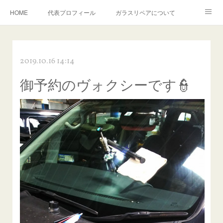
HOME
代表プロフィール
ガラスリペアについて
１年保証について
フロントガラスの損傷危険度種類
2019.10.16 14:14
飛び石施工料金について
ガラスキズ取り/研磨・磨き・鱗取り
御予約のヴォクシーです👮
当店へのアクセス
建築ガラスキズ取り・研磨・磨き
【プロ使用】フッ素系ガラストリートメント『アクアペル』
当店の良心的価格の理由について
欧州車モールの白サビやシミを落とす！
instagram記事
ガラスリペア施工価格
飛び石ひび割れでヒビ先が伸びた場合は？