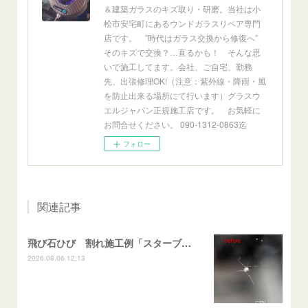
＆建築ガラスのキズ取り・研磨。当社は小
松市安宅町にあるウンドガラスリペア専門
店です。 ”時代はガラス交換から修復へ”
そのキズで交換？…直るかも！ そんな思
いで施工してます。会社、ご自宅、勤務
先、出張修理OK!（注意：紫外線・降雨・風
を防止出来る場所にて行います）グラスウ
エルジャパン正規施工店です。 お気軽に
お問合せください。 090-1312-0863迄
フォロー
関連記事
飛び石ひび 割れ施工例「スターブレイク系」 フリード
2026.08.06 12:13