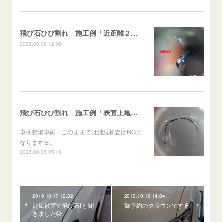
飛び石ひび割れ 施工例「近距離２箇所・パーシャル系+スターブレイク系」ハイエース
2026.08.06 12:06
飛び石ひび割れ 施工例「表面上亀裂・ダメージクラック」ステラ
車検整備車両＝このままでは継続検査はNGと
なります🚨。
2026.08.06 05:16
2019.10.17 12:32
2019.10.16 14:04
台風被害で飛び石❗と聞
御予約のクラウンです👮
きました😓