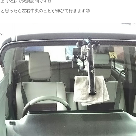
より依頼で緊急訪問です👮
と思ったら左右中央のヒビが伸びて行きます😓