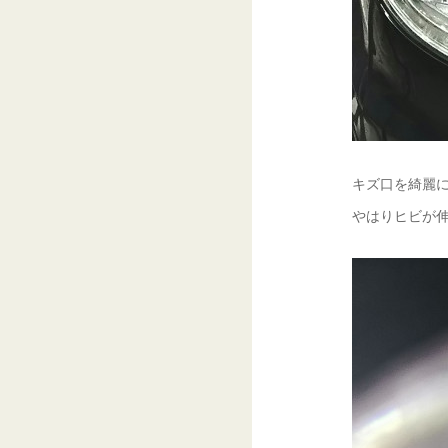
キズ口を綺麗に
やはりヒビが伸