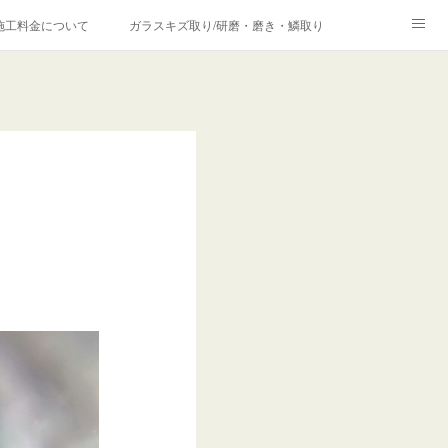
施工料金について
ガラスキズ取り/研磨・磨き・鱗取り
価格の理由について
欧州車モールの白サビやシミを落とす！
合は？