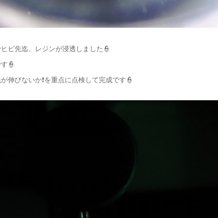
ヒビ先迄、レジンが浸透しました👮
す👮
が伸びないか❗を重点に点検して完成です👮