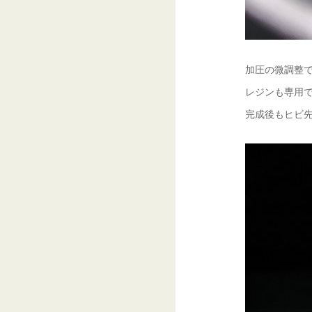
加圧の微調整で
レジンも専用で
完成後もヒビ先