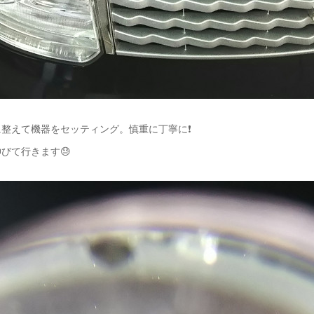
整えて機器をセッティング。慎重に丁寧に❗
びて行きます😓