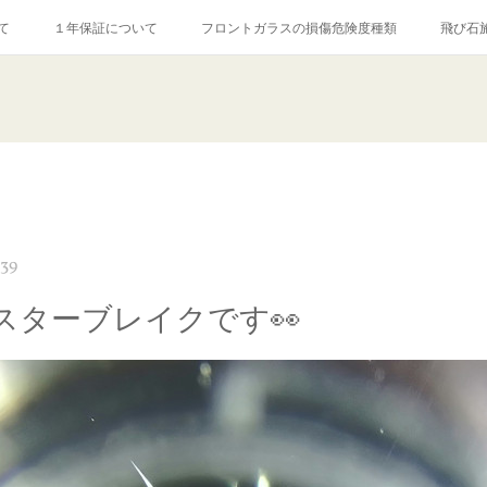
て
１年保証について
フロントガラスの損傷危険度種類
飛び石
【プロ使用】フッ素系ガラストリートメント『アクアペル』
当店の良心的
agram記事
ガラスリペア施工価格
飛び石ひび割れでヒビ先が伸びた場
:39
スターブレイクです👀