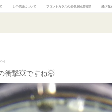
て
１年保証について
フロントガラスの損傷危険度種類
飛び石
【プロ使用】フッ素系ガラストリートメント『アクアペル』
当店の良心的
agram記事
ガラスリペア施工価格
飛び石ひび割れでヒビ先が伸びた場
:04
の衝撃💥ですね🤯