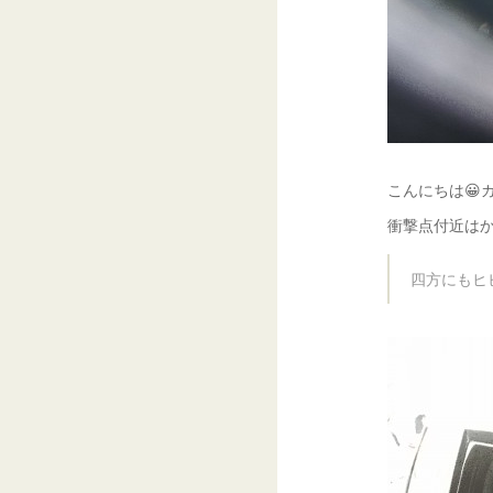
こんにちは😀ガ
衝撃点付近はか
四方にもヒビ