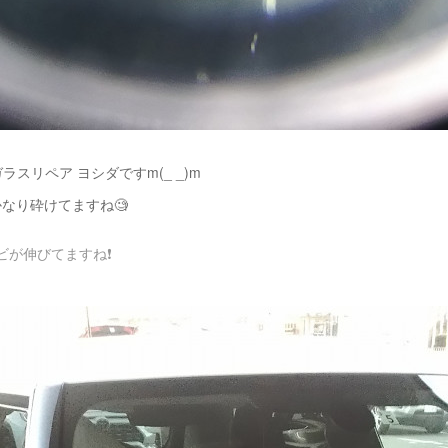
ラスリペア ヨシダですm(_ _)m
なり砕けてますね🧐
が伸びてますね❗️