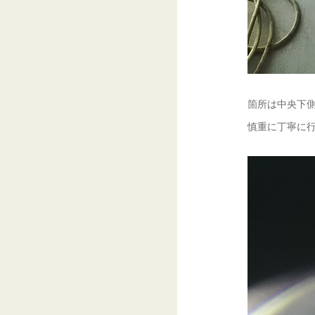
箇所は中央下
慎重に丁寧に