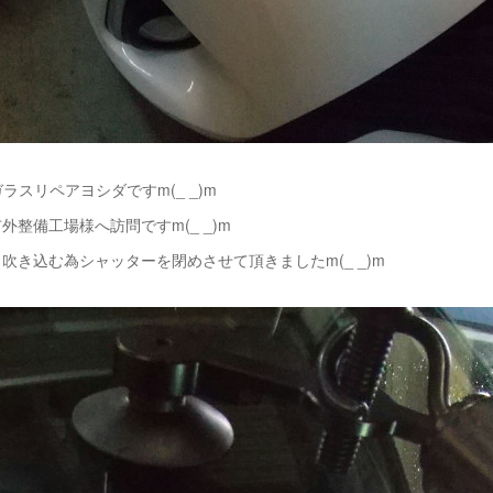
ラスリペアヨシダですm(_ _)m
外整備工場様へ訪問ですm(_ _)m
吹き込む為シャッターを閉めさせて頂きましたm(_ _)m