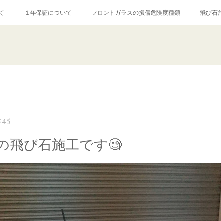
て
１年保証について
フロントガラスの損傷危険度種類
飛び石
【プロ使用】フッ素系ガラストリートメント『アクアペル』
当店の良心的
agram記事
ガラスリペア施工価格
飛び石ひび割れでヒビ先が伸びた場
:45
の飛び石施工です🧐