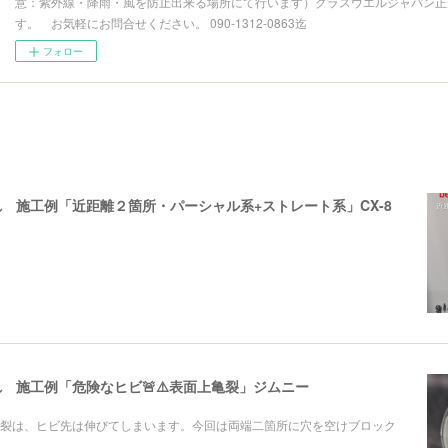
意：紫外線・降雨・風を防止出来る場所にて行います）グラスウエルジャパン正
す。 お気軽にお問合せください。 090-1312-0863迄
フォロー
 施工例「近距離２箇所・パーシャル系+ストレート系」CX-8
 施工例「危険なヒビ🚨⚠️表面上亀裂」ジムニー
裂は、ヒビ先は伸びてしまいます。今回は両端二箇所に穴を空けブロック
。