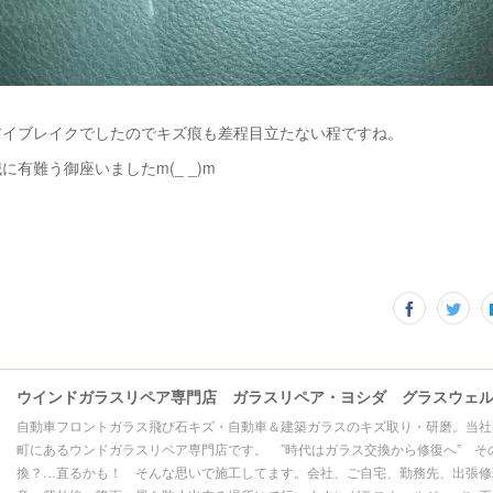
アイブレイクでしたのでキズ痕も差程目立たない程ですね。
に有難う御座いましたm(_ _)m
自動車フロントガラス飛び石キズ・自動車＆建築ガラスのキズ取り・研磨。当社
町にあるウンドガラスリペア専門店です。 ”時代はガラス交換から修復へ” そ
換？…直るかも！ そんな思いで施工してます。会社、ご自宅、勤務先、出張修理