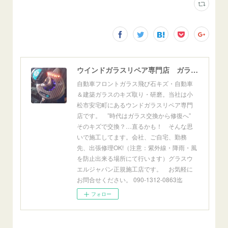
ウインドガラスリペア専門店 ガラスリペア・ヨシダ グラスウェルドジャパン 正規施工店 小松市
自動車フロントガラス飛び石キズ・自動車
＆建築ガラスのキズ取り・研磨。当社は小
松市安宅町にあるウンドガラスリペア専門
店です。 ”時代はガラス交換から修復へ”
そのキズで交換？…直るかも！ そんな思
いで施工してます。会社、ご自宅、勤務
先、出張修理OK!（注意：紫外線・降雨・風
を防止出来る場所にて行います）グラスウ
エルジャパン正規施工店です。 お気軽に
お問合せください。 090-1312-0863迄
フォロー