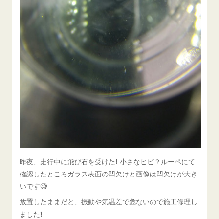
昨夜、走行中に飛び石を受けた❗️ 小さなヒビ？ルーペにて
確認したところガラス表面の凹欠けと画像は凹欠けが大き
いです🧐
放置したままだと、振動や気温差で危ないので施工修理し
ました❗️