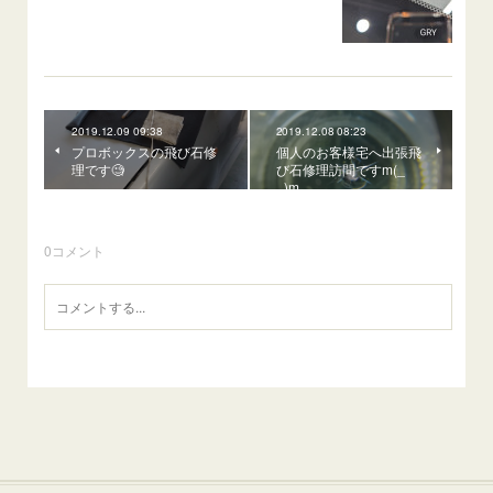
2019.12.09 09:38
2019.12.08 08:23
プロボックスの飛び石修
個人のお客様宅へ出張飛
理です🧐
び石修理訪問ですm(_
_)m
0
コメント