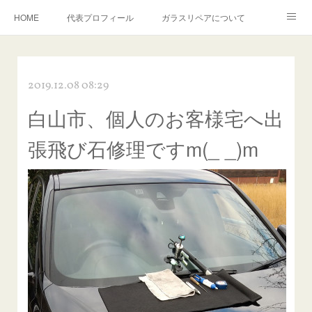
HOME
代表プロフィール
ガラスリペアについて
１年保証について
フロントガラスの損傷危険度種類
2019.12.08 08:29
飛び石施工料金について
ガラスキズ取り/研磨・磨き・鱗取り
白山市、個人のお客様宅へ出
当店へのアクセス
建築ガラスキズ取り・研磨・磨き
張飛び石修理ですm(_ _)m
【プロ使用】フッ素系ガラストリートメント『アクアペル』
当店の良心的価格の理由について
欧州車モールの白サビやシミを落とす！
instagram記事
ガラスリペア施工価格
飛び石ひび割れでヒビ先が伸びた場合は？