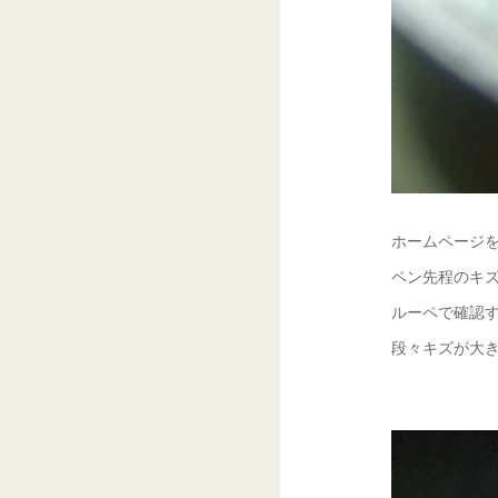
ホームページを
ペン先程のキズ
ルーペで確認す
段々キズが大き