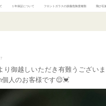
て
１年保証について
フロントガラスの損傷危険度種類
飛び石
【プロ使用】フッ素系ガラストリートメント『アクアペル』
当店の良心的
agram記事
ガラスリペア施工価格
飛び石ひび割れでヒビ先が伸びた場
17
より御越しいただき有難うござい
_)m個人のお客様です😌💓