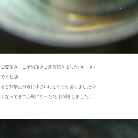
ご覧頂き、ご予約頂きご来店頂きましたm(_ _)m
ですね🧐
ると打撃点付近に小さいけどヒビがありました🧐
くなってきて心配になった❗️とお聞きしました。