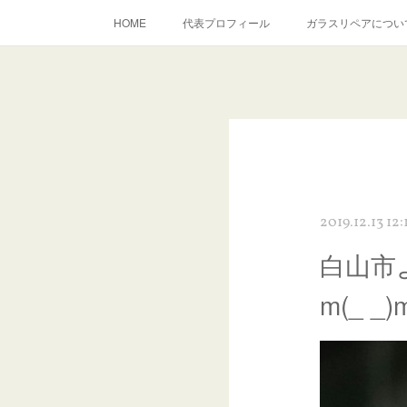
HOME
代表プロフィール
ガラスリペアについ
当店へのアクセス
建築ガラスキズ取り・研磨・磨き
inst
2019.12.13 12:
白山市
m(_ 