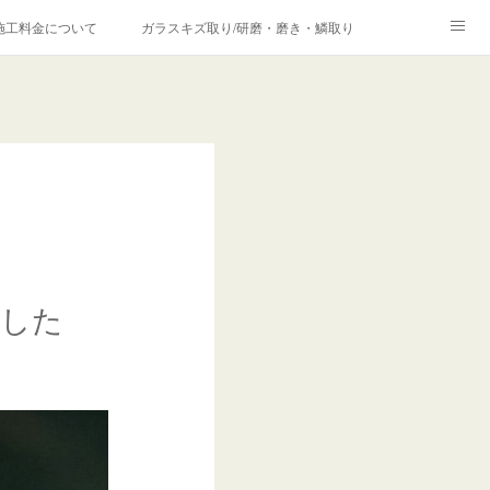
施工料金について
ガラスキズ取り/研磨・磨き・鱗取り
価格の理由について
欧州車モールの白サビやシミを落とす！
合は？
ました