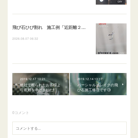
飛び石ひび割れ 施工例「近距離２箇所・パーシャル系+ストレート系」CX-8
2026.08.07 06:32
2019.12.17 10:21
2019.12.14 13:17
他社で断られたお客様よ
パーシャルブレイクの飛
り依頼を承けました❗️
び石施工修理です🧐
0
コメント