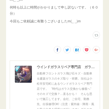
何時も以上に時間がかかりまして申し訳ないです。（６０
分）
今回もご依頼誠に有難うございましたm(_ _)m
ウインドガラスリペア専門店 ガラスリペア・ヨシダ グラスウェルドジャパン 正規施工店 小松市
自動車フロントガラス飛び石キズ・自動車
＆建築ガラスのキズ取り・研磨。当社は小
松市安宅町にあるウンドガラスリペア専門
店です。 ”時代はガラス交換から修復へ”
そのキズで交換？…直るかも！ そんな思
いで施工してます。会社、ご自宅、勤務
先、出張修理OK!（注意：紫外線・降雨・風
を防止出来る場所にて行います）グラスウ