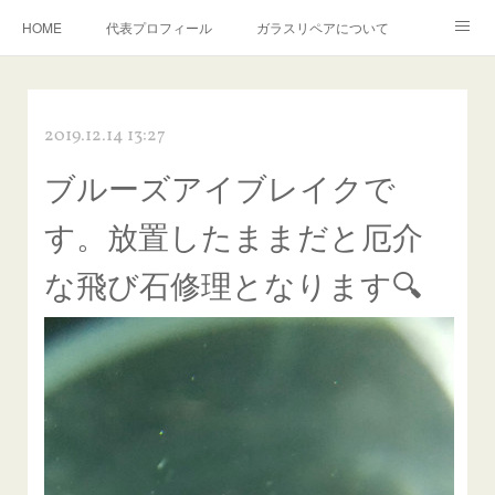
HOME
代表プロフィール
ガラスリペアについて
１年保証について
フロントガラスの損傷危険度種類
2019.12.14 13:27
飛び石施工料金について
ガラスキズ取り/研磨・磨き・鱗取り
ブルーズアイブレイクで
当店へのアクセス
建築ガラスキズ取り・研磨・磨き
す。放置したままだと厄介
【プロ使用】フッ素系ガラストリートメント『アクアペル』
当店の良心的価格の理由について
な飛び石修理となります🔍
欧州車モールの白サビやシミを落とす！
instagram記事
ガラスリペア施工価格
飛び石ひび割れでヒビ先が伸びた場合は？