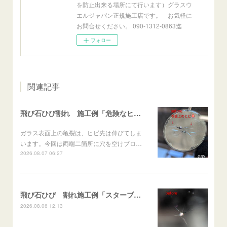
を防止出来る場所にて行います）グラスウ
エルジャパン正規施工店です。 お気軽に
お問合せください。 090-1312-0863迄
フォロー
関連記事
飛び石ひび割れ 施工例「危険なヒビ🚨⚠️表面上亀裂」ジムニー
ガラス表面上の亀裂は、ヒビ先は伸びてしま
います。今回は両端二箇所に穴を空けブロ…
2026.08.07 06:27
飛び石ひび 割れ施工例「スターブレイク系」 フリード
2026.08.06 12:13