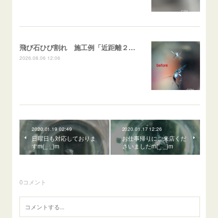
飛び石ひび割れ 施工例「近距離２箇所・パーシャル系+スターブレイク系」ハイエース
2026.08.06 12:06
2020.01.19 02:49
2020.01.17 12:26
日曜日も対応しておりま
お仕事帰りにご来店くだ
すm(_ _)m
さいましたm(_ _)m
0
コメント