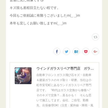
キズ痕も差程目立たない程です。
今回もご依頼誠に有難うございましたm(_ _)m
本年も宜しくお願い致しますm(_ _)m
ウインドガラスリペア専門店 ガラスリペア・ヨシダ グラスウェルドジャパン 正規施工店 小松市
自動車フロントガラス飛び石キズ・自動車
＆建築ガラスのキズ取り・研磨。当社は小
松市安宅町にあるウンドガラスリペア専門
店です。 ”時代はガラス交換から修復へ”
そのキズで交換？…直るかも！ そんな思
いで施工してます。会社、ご自宅、勤務
先、出張修理OK!（注意：紫外線・降雨・風