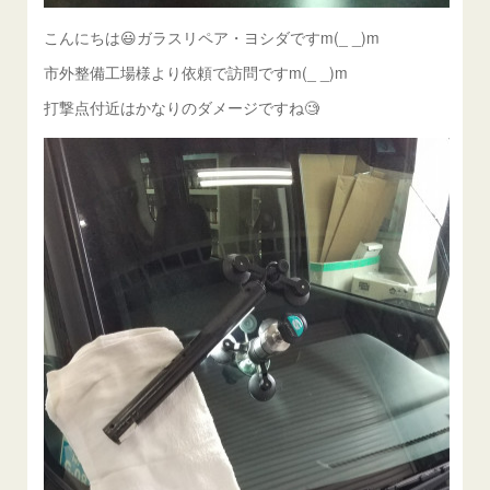
こんにちは😃ガラスリペア・ヨシダですm(_ _)m
市外整備工場様より依頼で訪問ですm(_ _)m
打撃点付近はかなりのダメージですね🧐