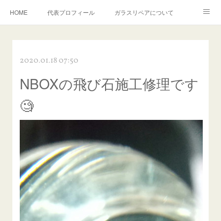
HOME
代表プロフィール
ガラスリペアについて
１年保証について
フロントガラスの損傷危険度種類
2020.01.18 07:50
飛び石施工料金について
ガラスキズ取り/研磨・磨き・鱗取り
NBOXの飛び石施工修理です
当店へのアクセス
建築ガラスキズ取り・研磨・磨き
🧐
【プロ使用】フッ素系ガラストリートメント『アクアペル』
当店の良心的価格の理由について
欧州車モールの白サビやシミを落とす！
instagram記事
ガラスリペア施工価格
飛び石ひび割れでヒビ先が伸びた場合は？