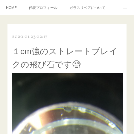
HOME
代表プロフィール
ガラスリペアについて
１年保証について
フロントガラスの損傷危険度種類
2020.01.23 02:17
飛び石施工料金について
ガラスキズ取り/研磨・磨き・鱗取り
１cm強のストレートブレイ
当店へのアクセス
建築ガラスキズ取り・研磨・磨き
クの飛び石です🧐
【プロ使用】フッ素系ガラストリートメント『アクアペル』
当店の良心的価格の理由について
欧州車モールの白サビやシミを落とす！
instagram記事
ガラスリペア施工価格
飛び石ひび割れでヒビ先が伸びた場合は？