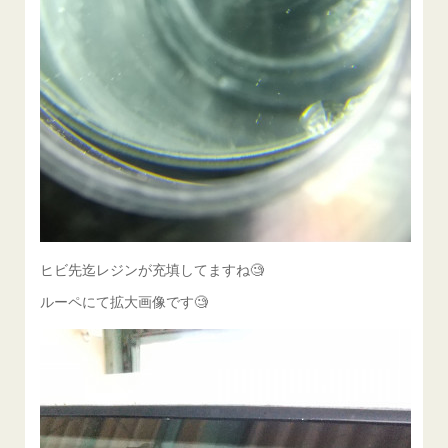
ヒビ先迄レジンが充填してますね🧐
ルーペにて拡大画像です🧐