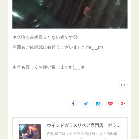
キズ痕も差程目立たない程です🧐
今回もご依頼誠に有難うございましたm(_ _)m
本年も宜しくお願い致しますm(_ _)m
ウインドガラスリペア専門店 ガラスリペア・ヨシダ グラスウェルドジャパン 正規施工店 小松市
自動車フロントガラス飛び石キズ・自動車