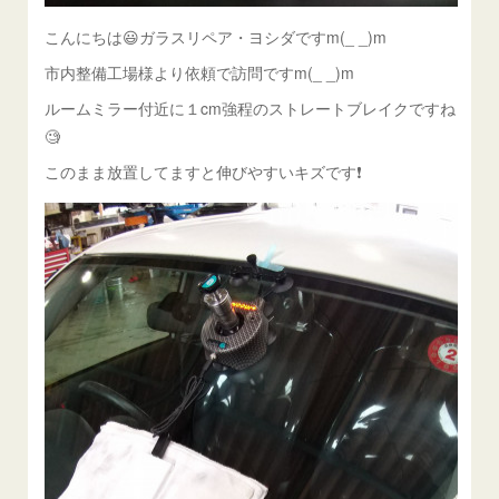
こんにちは😃ガラスリペア・ヨシダですm(_ _)m
市内整備工場様より依頼で訪問ですm(_ _)m
ルームミラー付近に１cm強程のストレートブレイクですね
🧐
このまま放置してますと伸びやすいキズです❗️