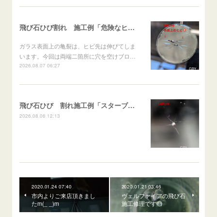
飛び石ひび割れ 施工例「危険なヒビ🚨⚠️表面上亀裂」ジムニー
ガラス表面上の亀裂は、ヒビ先は伸びてしま
います。今回は両端二箇所に穴を空けブロ…
2026.08.07 06:27
飛び石ひび 割れ施工例「スターブレイク系」 フリード
2026.08.06 12:13
2020.01.24 07:40
2020.01.21 03:46
市内よりご来店頂きまし
ヴェルファイアの飛び石
たm(_ _)m
施工修理です🧐