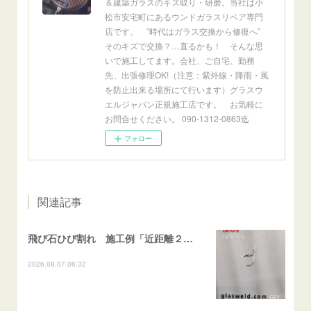
＆建築ガラスのキズ取り・研磨。当社は小
松市安宅町にあるウンドガラスリペア専門
店です。 ”時代はガラス交換から修復へ”
そのキズで交換？…直るかも！ そんな思
いで施工してます。会社、ご自宅、勤務
先、出張修理OK!（注意：紫外線・降雨・風
を防止出来る場所にて行います）グラスウ
エルジャパン正規施工店です。 お気軽に
お問合せください。 090-1312-0863迄
フォロー
関連記事
飛び石ひび割れ 施工例「近距離２箇所・パーシャル系+ストレート系」CX-8
2026.08.07 06:32