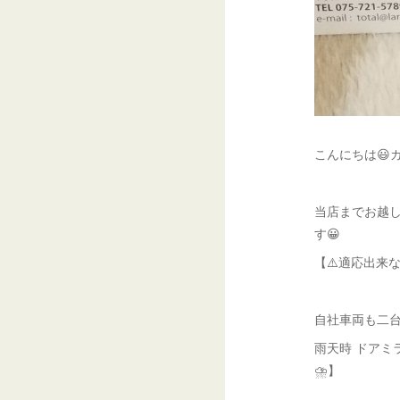
こんにちは😃ガ
当店までお越
す😀
【⚠️適応出来
自社車両も二
雨天時 ドアミ
⛈️】