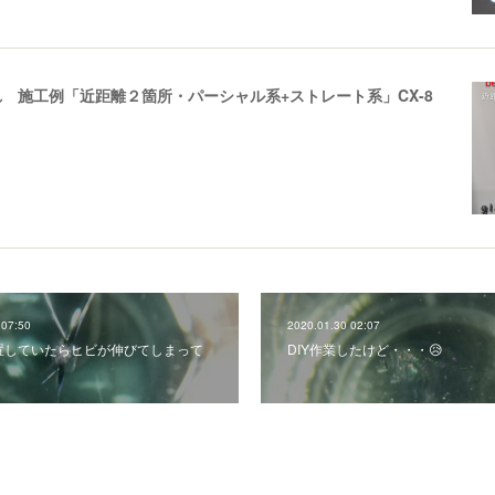
 施工例「近距離２箇所・パーシャル系+ストレート系」CX-8
 07:50
2020.01.30 02:07
置していたらヒビが伸びてしまって
DIY作業したけど・・・😥