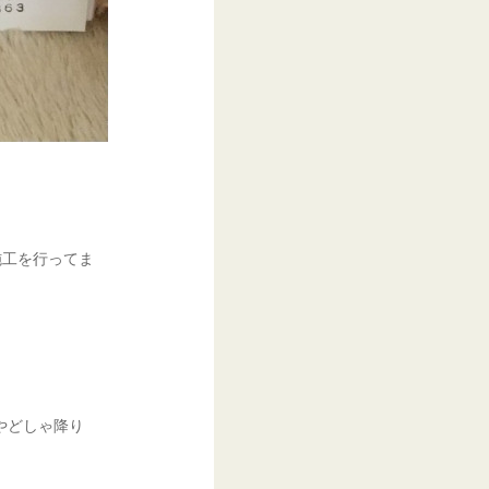
施工を行ってま
やどしゃ降り