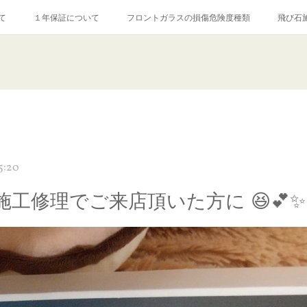
て
１年保証について
フロントガラスの損傷危険度種類
飛び石
【プロ使用】フッ素系ガラストリートメント『アクアペル』
当店の良心的
agram記事
ガラスリペア施工価格
飛び石ひび割れでヒビ先が伸びた場
5:20
施工修理でご来店頂いた方に 😆💕✨