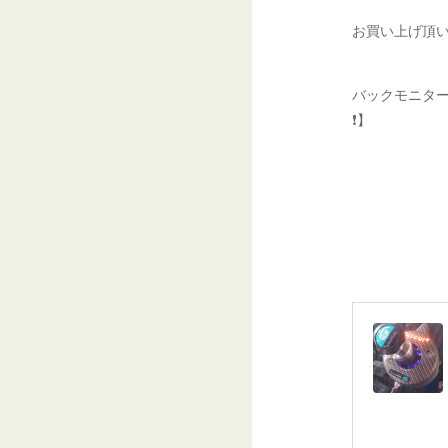
お買い上げ頂い
バックモニタ
❗️】