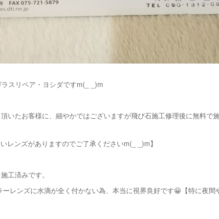
ラスリペア・ヨシダですm(_ _)m
し頂いたお客様に、細やかではございますが飛び石施工修理後に無料で
ないレンズがありますのでご了承くださいm(_ _)m】
台施工済みです。
ラーレンズに水滴が全く付かない為、本当に視界良好です😀【特に夜間