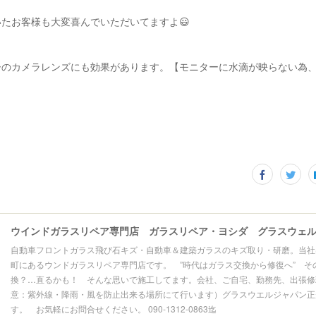
たお客様も大変喜んでいただいてますよ😃
ーのカメラレンズにも効果があります。【モニターに水滴が映らない為
自動車フロントガラス飛び石キズ・自動車＆建築ガラスのキズ取り・研磨。当社
町にあるウンドガラスリペア専門店です。 ”時代はガラス交換から修復へ” そ
換？…直るかも！ そんな思いで施工してます。会社、ご自宅、勤務先、出張修理
意：紫外線・降雨・風を防止出来る場所にて行います）グラスウエルジャパン正
す。 お気軽にお問合せください。 090-1312-0863迄