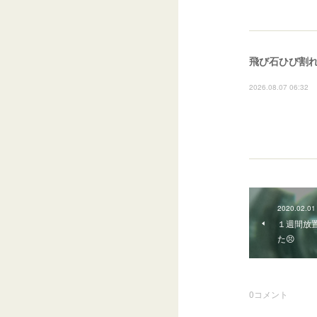
飛び石ひび割れ
2026.08.07 06:32
2020.02.01
１週間放
た😣
0
コメント