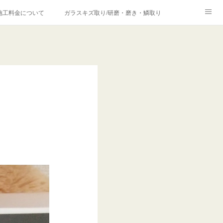
施工料金について
ガラスキズ取り/研磨・磨き・鱗取り
価格の理由について
欧州車モールの白サビやシミを落とす！
合は？