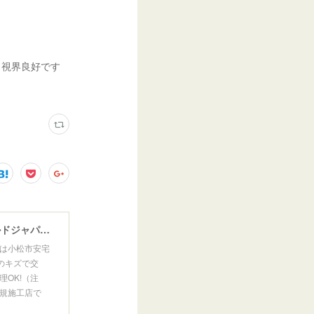
、視界良好です
ウインドガラスリペア専門店 ガラスリペア・ヨシダ グラスウェルドジャパン 正規施工店 小松市
は小松市安宅
のキズで交
OK!（注
規施工店で