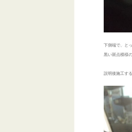
下側端で、とっ
黒い斑点模様の
説明後施工す