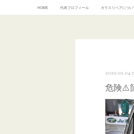
HOME
代表プロフィール
ガラスリペアについ
当店へのアクセス
建築ガラスキズ取り・研磨・磨き
inst
2020.02.04 0
危険⚠