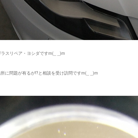
ラスリペア・ヨシダですm(_ _)m
所に問題が有るが⁉️と相談を受け訪問ですm(_ _)m