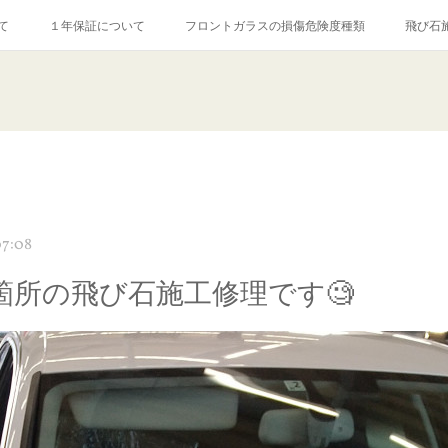
て
１年保証について
フロントガラスの損傷危険度種類
飛び石
【プロ使用】フッ素系ガラストリートメント『アクアペル』
当店の良心的
agram記事
ガラスリペア施工価格
飛び石ひび割れでヒビ先が伸びた場
7:08
️箇所の飛び石施工修理です🧐