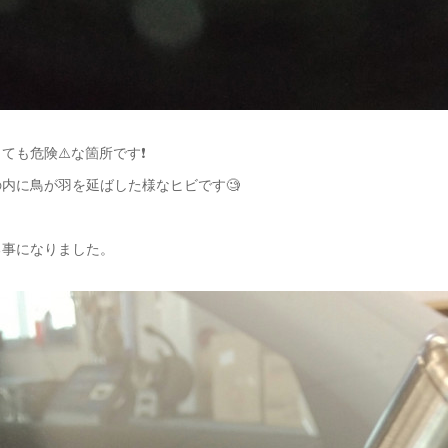
ても危険⚠️な箇所です❗️
内に鳥が羽を延ばした様なヒビです🧐
る事になりました。