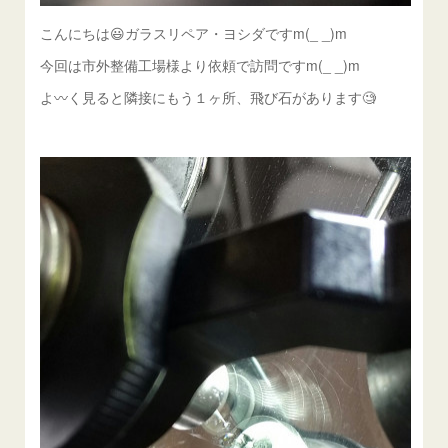
こんにちは😃ガラスリペア・ヨシダですm(_ _)m
今回は市外整備工場様より依頼で訪問ですm(_ _)m
よ〰️く見ると隣接にもう１ヶ所、飛び石があります🧐