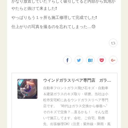
かなり放置していた？らしく吸引してると内部から気泡が
やたらと抜けて来ました❗️
やっぱりもう１ヶ所も施工修理して完成でした❗️
仕上がりの写真を撮るのを忘れてしまった…😓
ウインドガラスリペア専門店 ガラスリペア・ヨシダ グラスウェルドジャパン 正規施工店 小松市
自動車フロントガラス飛び石キズ・自動車
＆建築ガラスのキズ取り・研磨。当社は小
松市安宅町にあるウンドガラスリペア専門
店です。 ”時代はガラス交換から修復へ”
そのキズで交換？…直るかも！ そんな思
いで施工してます。会社、ご自宅、勤務
先、出張修理OK!（注意：紫外線・降雨・風