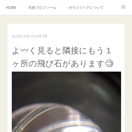
HOME
代表プロフィール
ガラスリペアについて
１年保証について
フロントガラスの損傷危険度種類
2020.02.13 08:58
飛び石施工料金について
ガラスキズ取り/研磨・磨き・鱗取り
よ〰️く見ると隣接にもう１
当店へのアクセス
建築ガラスキズ取り・研磨・磨き
ヶ所の飛び石があります🧐
【プロ使用】フッ素系ガラストリートメント『アクアペル』
当店の良心的価格の理由について
欧州車モールの白サビやシミを落とす！
instagram記事
ガラスリペア施工価格
飛び石ひび割れでヒビ先が伸びた場合は？