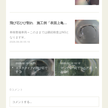
飛び石ひび割れ 施工例「表面上亀裂・ダメージクラック」ステラ
車検整備車両＝このままでは継続検査はNGと
なります🚨。
2026.08.06 05:16
2020.02.13 09:20
2020.02.10 13:12
エスクァイアの飛び石で
マジで😲⁉️此でリペア済
す🧐
み😱⁉️
0
コメント