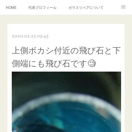
HOME
代表プロフィール
ガラスリペアについて
１年保証について
フロントガラスの損傷危険度種類
2020.02.25 09:43
飛び石施工料金について
ガラスキズ取り/研磨・磨き・鱗取り
上側ボカシ付近の飛び石と下
当店へのアクセス
建築ガラスキズ取り・研磨・磨き
側端にも飛び石です🧐
【プロ使用】フッ素系ガラストリートメント『アクアペル』
当店の良心的価格の理由について
欧州車モールの白サビやシミを落とす！
instagram記事
ガラスリペア施工価格
飛び石ひび割れでヒビ先が伸びた場合は？