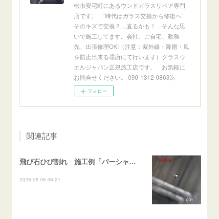
松市安宅町にあるウンドガラスリペア専門
店です。 ”時代はガラス交換から修復へ”
そのキズで交換？…直るかも！ そんな思
いで施工してます。会社、ご自宅、勤務
先、出張修理OK!（注意：紫外線・降雨・風
を防止出来る場所にて行います）グラスウ
エルジャパン正規施工店です。 お気軽に
お問合せください。 090-1312-0863迄
フォロー
関連記事
飛び石ひび割れ 施工例「パーシャル系・衝撃点範囲ハマカケ」エスティマ
2026.08.08 06:21