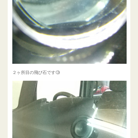
２ヶ所目の飛び石です🧐