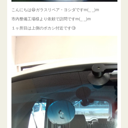
こんにちは😃ガラスリペア・ヨシダですm(_ _)m
市内整備工場様より依頼で訪問ですm(_ _)m
１ヶ所目は上側のボカシ付近です🧐