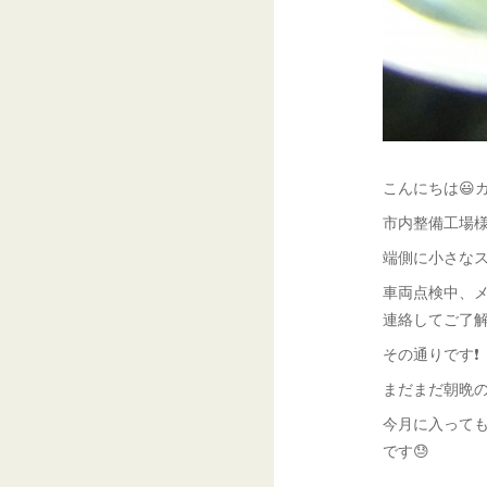
こんにちは😃ガ
市内整備工場様
端側に小さなス
車両点検中、
連絡してご了
その通りです❗️
まだまだ朝晩の
今月に入って
です😓