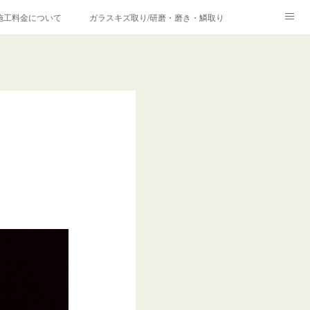
施工料金について
ガラスキズ取り/研磨・磨き・鱗取り
価格の理由について
欧州車モールの白サビやシミを落とす！
合は？