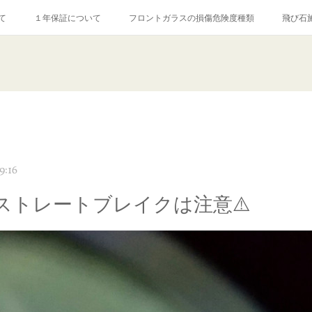
て
１年保証について
フロントガラスの損傷危険度種類
飛び石
【プロ使用】フッ素系ガラストリートメント『アクアペル』
当店の良心的
agram記事
ガラスリペア施工価格
飛び石ひび割れでヒビ先が伸びた場
9:16
ストレートブレイクは注意⚠️