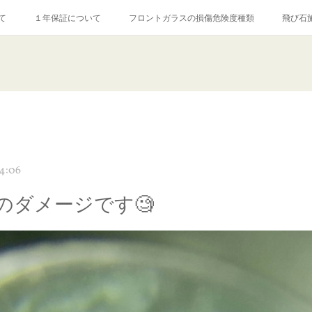
て
１年保証について
フロントガラスの損傷危険度種類
飛び石
【プロ使用】フッ素系ガラストリートメント『アクアペル』
当店の良心的
agram記事
ガラスリペア施工価格
飛び石ひび割れでヒビ先が伸びた場
4:06
のダメージです🧐