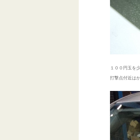
１００円玉を少
打撃点付近はか