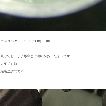
ラスリペア・ヨシダですm(_ _)m
受けてどーしよ🤯😓とご連絡があったそうです。
も大変ですね。
店迄訪問ですm(_ _)m