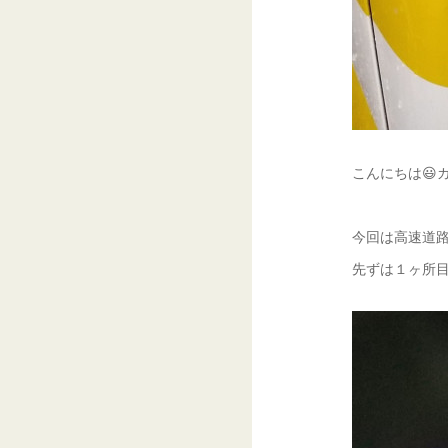
こんにちは😃ガ
今回は高速道
先ずは１ヶ所目の