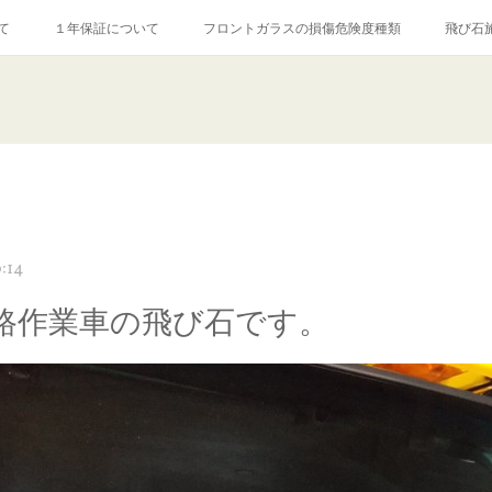
て
１年保証について
フロントガラスの損傷危険度種類
飛び石
【プロ使用】フッ素系ガラストリートメント『アクアペル』
当店の良心的
agram記事
ガラスリペア施工価格
飛び石ひび割れでヒビ先が伸びた場
:14
路作業車の飛び石です。