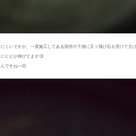
にくいですが、一度施工してある箇所の下側に又々飛び石を受けて欠け
向にヒビが伸びてます🧐
んですね〰️😣