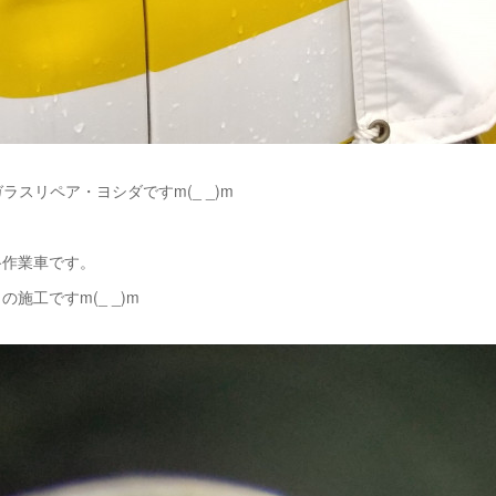
ラスリペア・ヨシダですm(_ _)m
路作業車です。
施工ですm(_ _)m