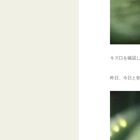
キズ口を確認し
昨日、今日と朝