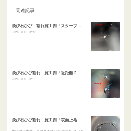
関連記事
飛び石ひび 割れ施工例「スターブレイク系」 フリード
2026.08.06 12:13
飛び石ひび割れ 施工例「近距離２箇所・パーシャル系+スターブレイク系」ハイエース
2026.08.06 12:06
飛び石ひび割れ 施工例「表面上亀裂・ダメージクラック」ステラ
車検整備車両＝このままでは継続検査はNGと