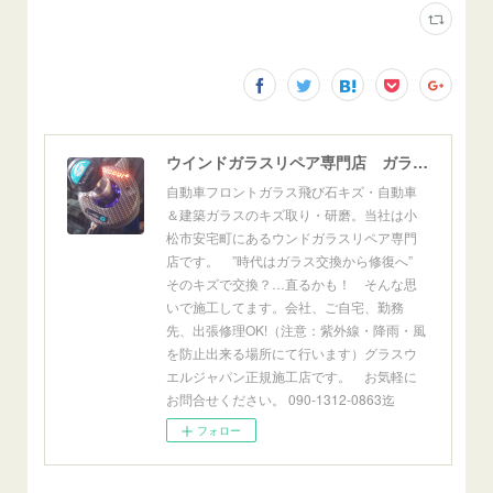
ウインドガラスリペア専門店 ガラスリペア・ヨシダ グラスウェルドジャパン 正規施工店 小松市
自動車フロントガラス飛び石キズ・自動車
＆建築ガラスのキズ取り・研磨。当社は小
松市安宅町にあるウンドガラスリペア専門
店です。 ”時代はガラス交換から修復へ”
そのキズで交換？…直るかも！ そんな思
いで施工してます。会社、ご自宅、勤務
先、出張修理OK!（注意：紫外線・降雨・風
を防止出来る場所にて行います）グラスウ
エルジャパン正規施工店です。 お気軽に
お問合せください。 090-1312-0863迄
フォロー