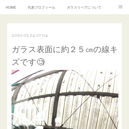
HOME
代表プロフィール
ガラスリペアについて
１年保証について
フロントガラスの損傷危険度種類
2020.03.24 07:04
飛び石施工料金について
ガラスキズ取り/研磨・磨き・鱗取り
ガラス表面に約２５㎝の線キ
当店へのアクセス
建築ガラスキズ取り・研磨・磨き
ズです🧐
【プロ使用】フッ素系ガラストリートメント『アクアペル』
当店の良心的価格の理由について
欧州車モールの白サビやシミを落とす！
instagram記事
ガラスリペア施工価格
飛び石ひび割れでヒビ先が伸びた場合は？