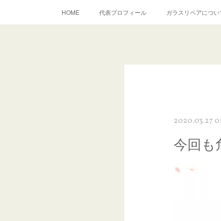
HOME
代表プロフィール
ガラスリペアについ
当店へのアクセス
建築ガラスキズ取り・研磨・磨き
inst
2020.03.27 01
今回も