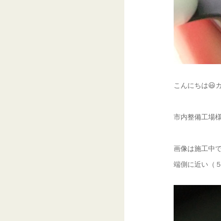
こんにちは😃ガ
市内整備工場様
画像は施工中で
端側に近い（５