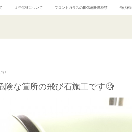
て
１年保証について
フロントガラスの損傷危険度種類
飛び石
【プロ使用】フッ素系ガラストリートメント『アクアペル』
当店の良心的
agram記事
ガラスリペア施工価格
飛び石ひび割れでヒビ先が伸びた場
:51
危険な箇所の飛び石施工です🧐