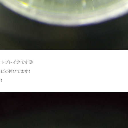
トブレイクです🧐
ビが伸びてます❗️
️