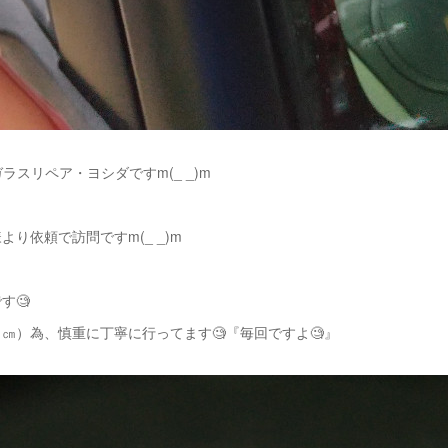
ラスリペア・ヨシダですm(_ _)m
より依頼で訪問ですm(_ _)m
す🧐
㎝）為、慎重に丁寧に行ってます🧐『毎回ですよ🧐』