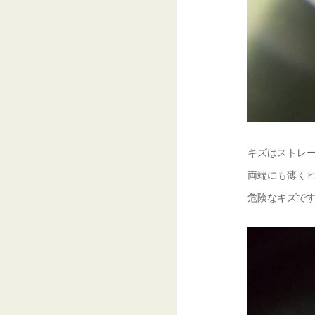
キズはストレー
両端にも薄くヒ
危険なキズです❗