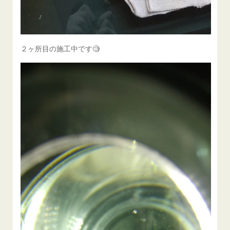
２ヶ所目の施工中です🧐