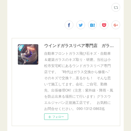
ウインドガラスリペア専門店 ガラスリペア・ヨシダ グラスウェルドジャパン 正規施工店 小松市
自動車フロントガラス飛び石キズ・自動車
＆建築ガラスのキズ取り・研磨。当社は小
松市安宅町にあるウンドガラスリペア専門
店です。 ”時代はガラス交換から修復へ”
そのキズで交換？…直るかも！ そんな思
いで施工してます。会社、ご自宅、勤務
先、出張修理OK!（注意：紫外線・降雨・風
を防止出来る場所にて行います）グラスウ
エルジャパン正規施工店です。 お気軽に
お問合せください。 090-1312-0863迄
フォロー