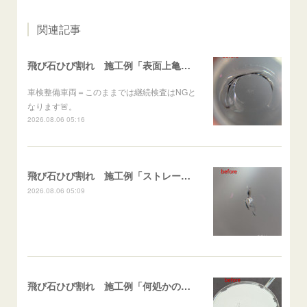
関連記事
飛び石ひび割れ 施工例「表面上亀裂・ダメージクラック」ステラ
車検整備車両＝このままでは継続検査はNGと
なります🚨。
2026.08.06 05:16
飛び石ひび割れ 施工例「ストレート系パーシャル」ポルテ
2026.08.06 05:09
飛び石ひび割れ 施工例「何処かの施工歴再修復（ヒビ伸び先）及び小さなひび割れ」スイフト