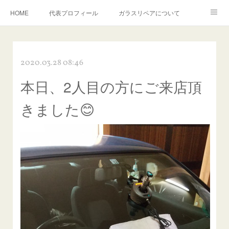
HOME
代表プロフィール
ガラスリペアについて
１年保証について
フロントガラスの損傷危険度種類
2020.03.28 08:46
飛び石施工料金について
ガラスキズ取り/研磨・磨き・鱗取り
本日、2人目の方にご来店頂
当店へのアクセス
建築ガラスキズ取り・研磨・磨き
きました😊
【プロ使用】フッ素系ガラストリートメント『アクアペル』
当店の良心的価格の理由について
欧州車モールの白サビやシミを落とす！
instagram記事
ガラスリペア施工価格
飛び石ひび割れでヒビ先が伸びた場合は？