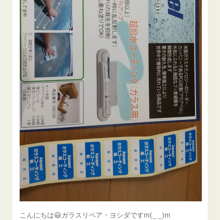
こんにちは😃ガラスリペア・ヨシダですm(_ _)m