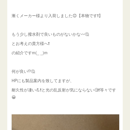
漸くメーカー様より入荷しました😊【本物です❗️】
もう少し撥水剤で良いものがないかな〰️🤔
とお考えの貴方様へ❗️
の紹介ですm(_ _)m
何が良い⁉️🤔
HPにも製品案内を致してますが、
耐久性が凄い💪❗️と光の乱反射が気にならない🧐❗️等々です
😀