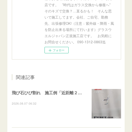
店です。 ”時代はガラス交換から修復へ”
そのキズで交換？…直るかも！ そんな思
いで施工してます。会社、ご自宅、勤務
先、出張修理OK!（注意：紫外線・降雨・風
を防止出来る場所にて行います）グラスウ
エルジャパン正規施工店です。 お気軽に
お問合せください。 090-1312-0863迄
フォロー
関連記事
飛び石ひび割れ 施工例「近距離２箇所・パーシャル系+ストレート系」CX-8
2026.08.07 06:32