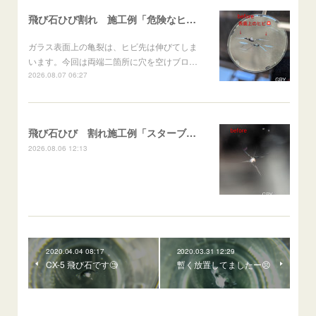
飛び石ひび割れ 施工例「危険なヒビ🚨⚠️表面上亀裂」ジムニー
ガラス表面上の亀裂は、ヒビ先は伸びてしま
います。今回は両端二箇所に穴を空けブロ…
2026.08.07 06:27
飛び石ひび 割れ施工例「スターブレイク系」 フリード
2026.08.06 12:13
2020.04.04 08:17
2020.03.31 12:29
CX-5 飛び石です🧐
暫く放置してましたー😣