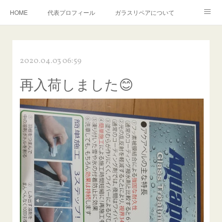
HOME
代表プロフィール
ガラスリペアについて
１年保証について
フロントガラスの損傷危険度種類
2020.04.03 06:59
飛び石施工料金について
ガラスキズ取り/研磨・磨き・鱗取り
再入荷しました😊
当店へのアクセス
建築ガラスキズ取り・研磨・磨き
【プロ使用】フッ素系ガラストリートメント『アクアペル』
当店の良心的価格の理由について
欧州車モールの白サビやシミを落とす！
instagram記事
ガラスリペア施工価格
飛び石ひび割れでヒビ先が伸びた場合は？