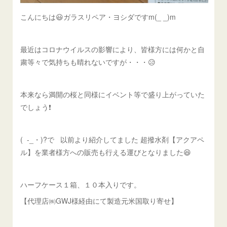
こんにちは😃ガラスリペア・ヨシダですm(_ _)m
最近はコロナウイルスの影響により、皆様方には何かと自
粛等々で気持ちも晴れないですが・・・😥
本来なら満開の桜と同様にイベント等で盛り上がっていた
でしょう❗️
( -_・)?で 以前より紹介してました 超撥水剤【アクアペ
ル】を業者様方への販売も行える運びとなりました😆
ハーフケース１箱、１０本入りです。
【代理店㈱GWJ様経由にて製造元米国取り寄せ】