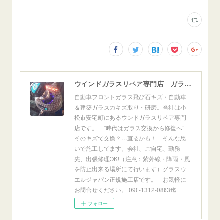
ウインドガラスリペア専門店 ガラスリペア・ヨシダ グラスウェルドジャパン 正規施工店 小松市
自動車フロントガラス飛び石キズ・自動車
＆建築ガラスのキズ取り・研磨。当社は小
松市安宅町にあるウンドガラスリペア専門
店です。 ”時代はガラス交換から修復へ”
そのキズで交換？…直るかも！ そんな思
いで施工してます。会社、ご自宅、勤務
先、出張修理OK!（注意：紫外線・降雨・風
を防止出来る場所にて行います）グラスウ
エルジャパン正規施工店です。 お気軽に
お問合せください。 090-1312-0863迄
フォロー