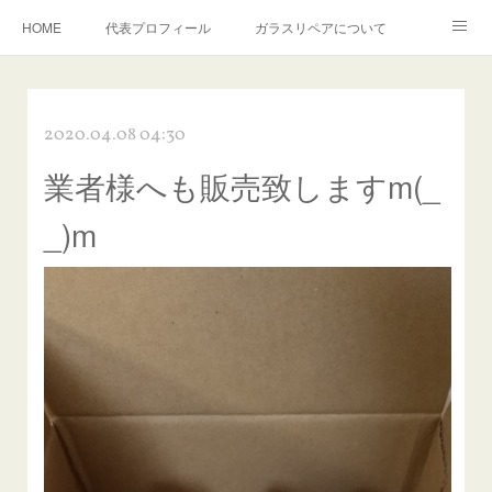
HOME
代表プロフィール
ガラスリペアについて
１年保証について
フロントガラスの損傷危険度種類
2020.04.08 04:30
飛び石施工料金について
ガラスキズ取り/研磨・磨き・鱗取り
業者様へも販売致しますm(_
当店へのアクセス
建築ガラスキズ取り・研磨・磨き
_)m
【プロ使用】フッ素系ガラストリートメント『アクアペル』
当店の良心的価格の理由について
欧州車モールの白サビやシミを落とす！
instagram記事
ガラスリペア施工価格
飛び石ひび割れでヒビ先が伸びた場合は？