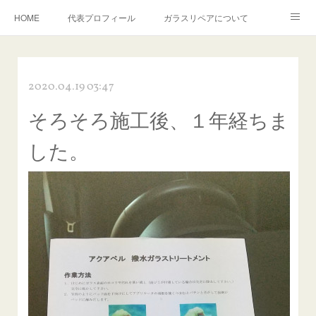
HOME
代表プロフィール
ガラスリペアについて
１年保証について
フロントガラスの損傷危険度種類
2020.04.19 03:47
飛び石施工料金について
ガラスキズ取り/研磨・磨き・鱗取り
そろそろ施工後、１年経ちま
当店へのアクセス
建築ガラスキズ取り・研磨・磨き
した。
【プロ使用】フッ素系ガラストリートメント『アクアペル』
当店の良心的価格の理由について
欧州車モールの白サビやシミを落とす！
instagram記事
ガラスリペア施工価格
飛び石ひび割れでヒビ先が伸びた場合は？