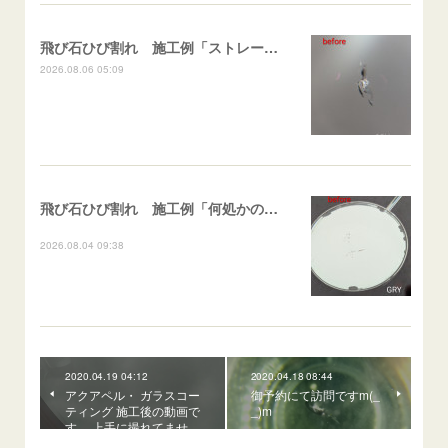
飛び石ひび割れ 施工例「ストレート系パーシャル」ポルテ
2026.08.06 05:09
飛び石ひび割れ 施工例「何処かの施工歴再修復（ヒビ伸び先）及び小さなひび割れ」スイフト
2026.08.04 09:38
2020.04.19 04:12
2020.04.18 08:44
アクアペル・ ガラスコー
御予約にて訪問ですm(_
ティング 施工後の動画で
_)m
す。 上手に撮れてませ…