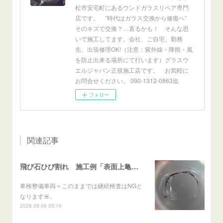
松市安宅町にあるウンドガラスリペア専門
店です。 ”時代はガラス交換から修復へ”
そのキズで交換？…直るかも！ そんな思
いで施工してます。会社、ご自宅、勤務
先、出張修理OK!（注意：紫外線・降雨・風
を防止出来る場所にて行います）グラスウ
エルジャパン正規施工店です。 お気軽に
お問合せください。 090-1312-0863迄
フォロー
関連記事
飛び石ひび割れ 施工例「表面上亀裂・ダメージクラック」ステラ
車検整備車両＝このままでは継続検査はNGと
なります🚨。
2026.08.06 05:16