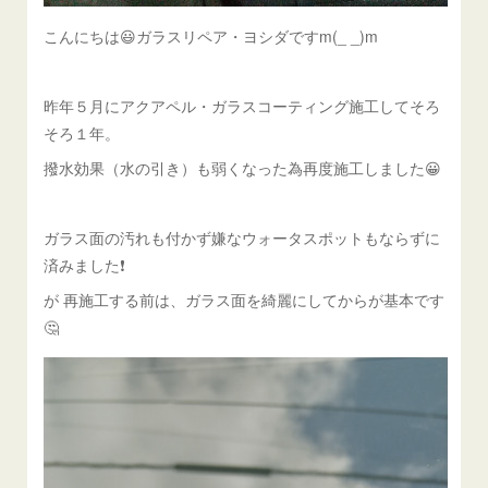
こんにちは😃ガラスリペア・ヨシダですm(_ _)m
昨年５月にアクアペル・ガラスコーティング施工してそろ
そろ１年。
撥水効果（水の引き）も弱くなった為再度施工しました😀
ガラス面の汚れも付かず嫌なウォータスポットもならずに
済みました❗️
が 再施工する前は、ガラス面を綺麗にしてからが基本です
🤔