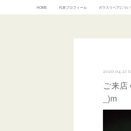
HOME
代表プロフィール
ガラスリペアについ
当店へのアクセス
建築ガラスキズ取り・研磨・磨き
inst
2020.04.21 1
ご来店
_)m