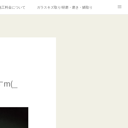
施工料金について
ガラスキズ取り/研磨・磨き・鱗取り
価格の理由について
欧州車モールの白サビやシミを落とす！
合は？
m(_