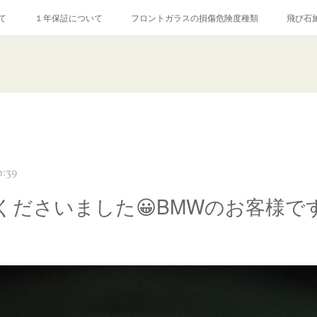
て
１年保証について
フロントガラスの損傷危険度種類
飛び石
【プロ使用】フッ素系ガラストリートメント『アクアペル』
当店の良心的
agram記事
ガラスリペア施工価格
飛び石ひび割れでヒビ先が伸びた場
0:39
くださいました😀BMWのお客様です