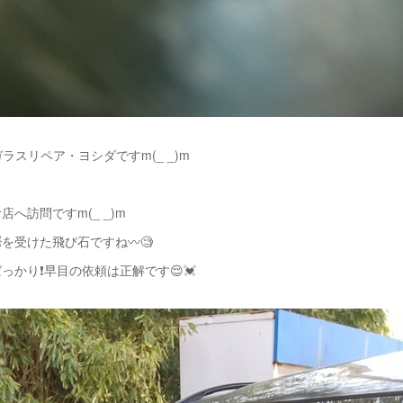
ラスリペア・ヨシダですm(_ _)m
へ訪問ですm(_ _)m
を受けた飛び石ですね〰️🧐
っかり❗️早目の依頼は正解です😌💓