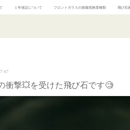
て
１年保証について
フロントガラスの損傷危険度種類
飛び石
【プロ使用】フッ素系ガラストリートメント『アクアペル』
当店の良心的
agram記事
ガラスリペア施工価格
飛び石ひび割れでヒビ先が伸びた場
7:47
の衝撃💥を受けた飛び石です🧐