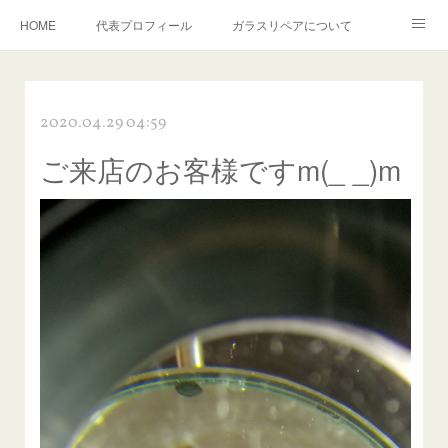
HOME
代表プロフィール
ガラスリペアについて
１年保証について
フロントガラスの損傷危険度種類
2020.04.29 04:59
飛び石施工料金について
ガラスキズ取り/研磨・磨き・鱗取り
ご来店のお客様ですm(_ _)m
当店へのアクセス
建築ガラスキズ取り・研磨・磨き
【プロ使用】フッ素系ガラストリートメント『アクアペル』
当店の良心的価格の理由について
欧州車モールの白サビやシミを落とす！
instagram記事
ガラスリペア施工価格
飛び石ひび割れでヒビ先が伸びた場合は？