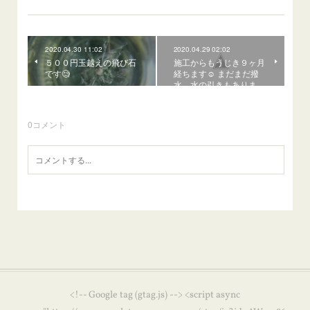
2020.04.30 11:02
2020.04.29 02:02
５００円玉越えの飛び石
施工からもうじき９ヶ月
です🧐
経ちます☺️ まだまだ撥
水、水の引きもありま…
0
コメント
<!-- Google tag (gtag.js) --> <script async