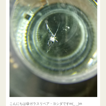
こんにちは😃ガラスリペア・ヨシダですm(_ _)m