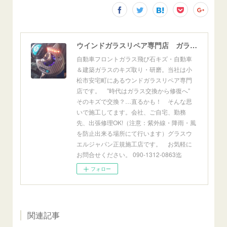
ウインドガラスリペア専門店 ガラスリペア・ヨシダ グラスウェルドジャパン 正規施工店 小松市
自動車フロントガラス飛び石キズ・自動車
＆建築ガラスのキズ取り・研磨。当社は小
松市安宅町にあるウンドガラスリペア専門
店です。 ”時代はガラス交換から修復へ”
そのキズで交換？…直るかも！ そんな思
いで施工してます。会社、ご自宅、勤務
先、出張修理OK!（注意：紫外線・降雨・風
を防止出来る場所にて行います）グラスウ
エルジャパン正規施工店です。 お気軽に
お問合せください。 090-1312-0863迄
フォロー
関連記事