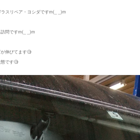
ラスリペア・ヨシダですm(_ _)m
問ですm(_ _)m
が伸びてます🧐
態です🧐