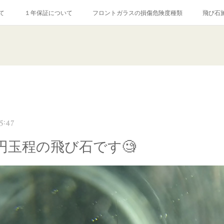
て
１年保証について
フロントガラスの損傷危険度種類
飛び石
【プロ使用】フッ素系ガラストリートメント『アクアペル』
当店の良心的
agram記事
ガラスリペア施工価格
飛び石ひび割れでヒビ先が伸びた場
5:47
円玉程の飛び石です🧐