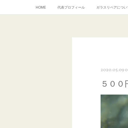
HOME
代表プロフィール
ガラスリペアについ
当店へのアクセス
建築ガラスキズ取り・研磨・磨き
inst
2020.05.09 0
５００