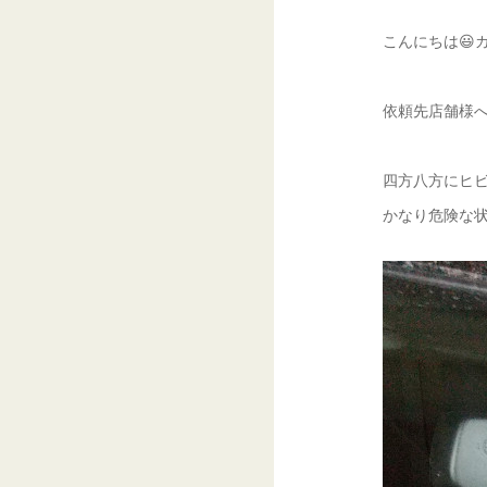
こんにちは😃ガ
依頼先店舗様へ訪
四方八方にヒビ
かなり危険な状