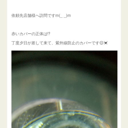
依頼先店舗様へ訪問ですm(_ _)m
赤いカバーの正体は⁉️
丁度夕日が差して来て、紫外線防止のカバーです😌💓