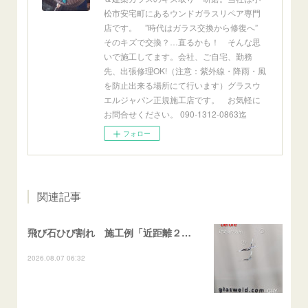
松市安宅町にあるウンドガラスリペア専門
店です。 ”時代はガラス交換から修復へ”
そのキズで交換？…直るかも！ そんな思
いで施工してます。会社、ご自宅、勤務
先、出張修理OK!（注意：紫外線・降雨・風
を防止出来る場所にて行います）グラスウ
エルジャパン正規施工店です。 お気軽に
お問合せください。 090-1312-0863迄
フォロー
関連記事
飛び石ひび割れ 施工例「近距離２箇所・パーシャル系+ストレート系」CX-8
2026.08.07 06:32