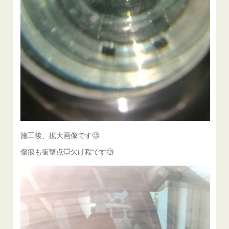
施工後、拡大画像です🧐
傷痕も衝撃点💥欠け程です🧐