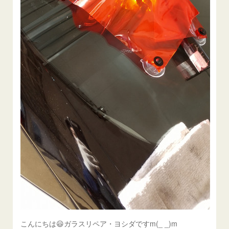
こんにちは😃ガラスリペア・ヨシダですm(_ _)m