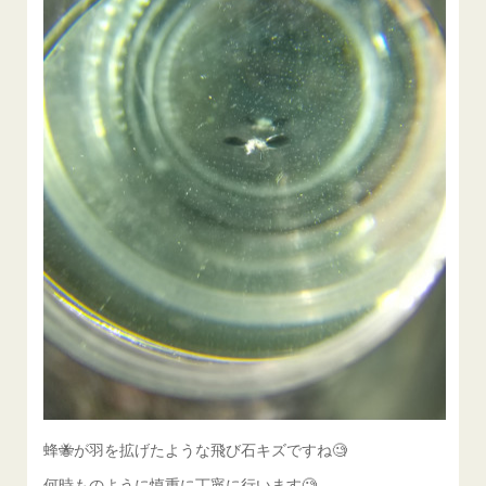
蜂🐝が羽を拡げたような飛び石キズですね🧐
何時ものように慎重に丁寧に行います🧐