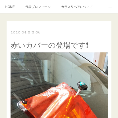
HOME
代表プロフィール
ガラスリペアについて
１年保証について
フロントガラスの損傷危険度種類
2020.05.11 11:06
飛び石施工料金について
ガラスキズ取り/研磨・磨き・鱗取り
赤いカバーの登場です❗️
当店へのアクセス
建築ガラスキズ取り・研磨・磨き
【プロ使用】フッ素系ガラストリートメント『アクアペル』
当店の良心的価格の理由について
欧州車モールの白サビやシミを落とす！
instagram記事
ガラスリペア施工価格
飛び石ひび割れでヒビ先が伸びた場合は？