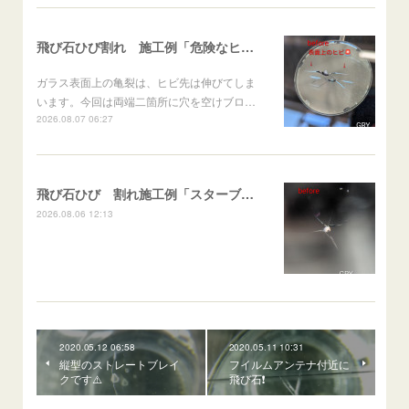
飛び石ひび割れ 施工例「危険なヒビ🚨⚠️表面上亀裂」ジムニー
ガラス表面上の亀裂は、ヒビ先は伸びてしま
います。今回は両端二箇所に穴を空けブロ…
2026.08.07 06:27
飛び石ひび 割れ施工例「スターブレイク系」 フリード
2026.08.06 12:13
2020.05.12 06:58
2020.05.11 10:31
縦型のストレートブレイ
フイルムアンテナ付近に
クです⚠️
飛び石❗️