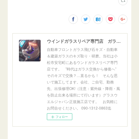
ウインドガラスリペア専門店 ガラスリペア・ヨシダ グラスウェルドジャパン 正規施工店 小松市
自動車フロントガラス飛び石キズ・自動車
＆建築ガラスのキズ取り・研磨。当社は小
松市安宅町にあるウンドガラスリペア専門
店です。 ”時代はガラス交換から修復へ”
そのキズで交換？…直るかも！ そんな思
いで施工してます。会社、ご自宅、勤務
先、出張修理OK!（注意：紫外線・降雨・風
を防止出来る場所にて行います）グラスウ
エルジャパン正規施工店です。 お気軽に
お問合せください。 090-1312-0863迄
フォロー