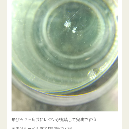
飛び石２ヶ所共にレジンが充填して完成です🧐
画素はルーペを充て確認後です🧐