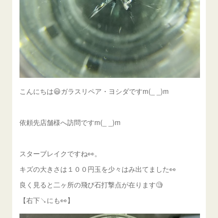
こんにちは😃ガラスリペア・ヨシダですm(_ _)m
依頼先店舗様へ訪問ですm(_ _)m
スターブレイクですね👀。
キズの大きさは１００円玉を少々はみ出てました👀
良く見ると二ヶ所の飛び石打撃点が在ります🧐
【右下↘️にも👀】