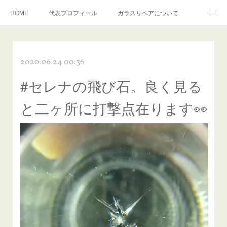
HOME
代表プロフィール
ガラスリペアについて
１年保証について
フロントガラスの損傷危険度種類
2020.06.24 00:36
飛び石施工料金について
ガラスキズ取り/研磨・磨き・鱗取り
#セレナの飛び石。良く見る
当店へのアクセス
建築ガラスキズ取り・研磨・磨き
と二ヶ所に打撃点在ります👀
【プロ使用】フッ素系ガラストリートメント『アクアペル』
当店の良心的価格の理由について
欧州車モールの白サビやシミを落とす！
instagram記事
ガラスリペア施工価格
飛び石ひび割れでヒビ先が伸びた場合は？