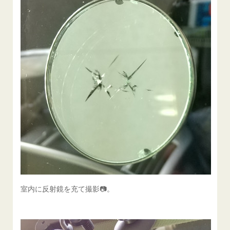
室内に反射鏡を充て撮影📷️。