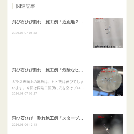
関連記事
飛び石ひび割れ 施工例「近距離２箇所・パーシャル系+ストレート系」CX-8
2026.08.07 06:32
飛び石ひび割れ 施工例「危険なヒビ🚨⚠️表面上亀裂」ジムニー
ガラス表面上の亀裂は、ヒビ先は伸びてしま
います。今回は両端二箇所に穴を空けブロ…
2026.08.07 06:27
飛び石ひび 割れ施工例「スターブレイク系」 フリード
2026.08.06 12:13