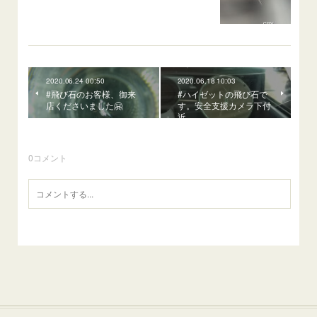
2020.06.24 00:50
2020.06.18 10:03
#飛び石のお客様、御来
#ハイゼットの飛び石で
店くださいました🤗
す。安全支援カメラ下付
近。
0
コメント