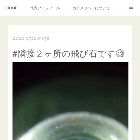
HOME
代表プロフィール
ガラスリペアについて
１年保証について
フロントガラスの損傷危険度種類
2020.07.16 09:38
飛び石施工料金について
ガラスキズ取り/研磨・磨き・鱗取り
#隣接２ヶ所の飛び石です🧐
当店へのアクセス
建築ガラスキズ取り・研磨・磨き
【プロ使用】フッ素系ガラストリートメント『アクアペル』
当店の良心的価格の理由について
欧州車モールの白サビやシミを落とす！
instagram記事
ガラスリペア施工価格
飛び石ひび割れでヒビ先が伸びた場合は？