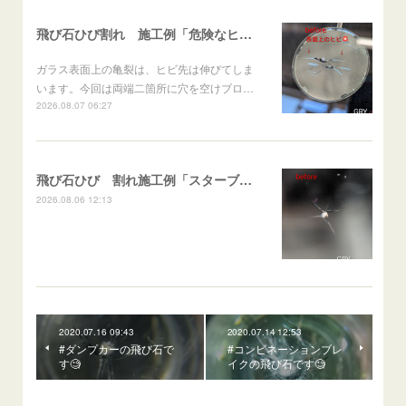
飛び石ひび割れ 施工例「危険なヒビ🚨⚠️表面上亀裂」ジムニー
ガラス表面上の亀裂は、ヒビ先は伸びてしま
います。今回は両端二箇所に穴を空けブロ…
2026.08.07 06:27
飛び石ひび 割れ施工例「スターブレイク系」 フリード
2026.08.06 12:13
2020.07.16 09:43
2020.07.14 12:53
#ダンプカーの飛び石で
#コンビネーションブレ
す🧐
イクの飛び石です🧐