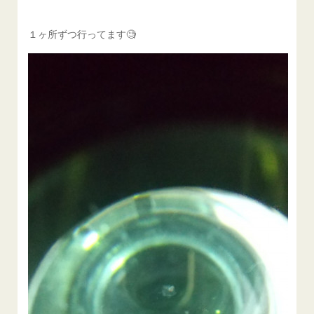
１ヶ所ずつ行ってます🧐