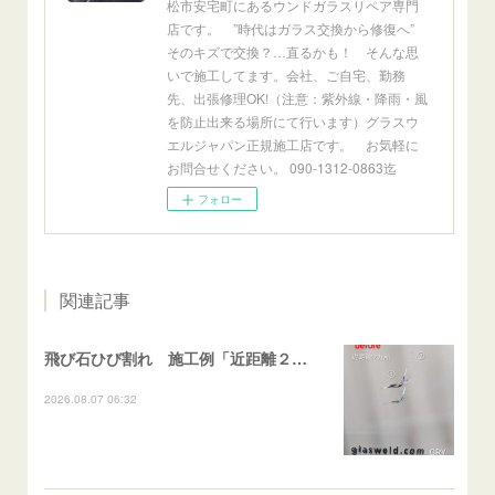
松市安宅町にあるウンドガラスリペア専門
店です。 ”時代はガラス交換から修復へ”
そのキズで交換？…直るかも！ そんな思
いで施工してます。会社、ご自宅、勤務
先、出張修理OK!（注意：紫外線・降雨・風
を防止出来る場所にて行います）グラスウ
エルジャパン正規施工店です。 お気軽に
お問合せください。 090-1312-0863迄
フォロー
関連記事
飛び石ひび割れ 施工例「近距離２箇所・パーシャル系+ストレート系」CX-8
2026.08.07 06:32